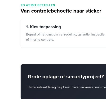
ZO WERKT BESTELLEN
Van controlebehoefte naar sticker
1. Kies toepassing
Bepaal of het gaat om verzegeling, garantie, inspectie
of interne controle.
Grote oplage of securityproject?
Onze salesafdeling helpt met materiaalkeuze, nummeri