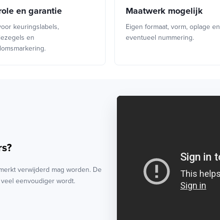
role en garantie
Maatwerk mogelijk
voor keuringslabels,
Eigen formaat, vorm, oplage en
iezegels en
eventueel nummering.
domsmarkering.
rs?
gemerkt verwijderd mag worden. De
f veel eenvoudiger wordt.