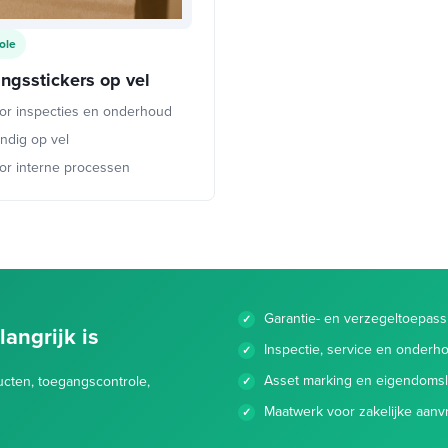
ole
ingsstickers op vel
or inspecties en onderhoud
ndig op vel
or interne processen
Garantie- en verzegeltoepas
angrijk is
Inspectie, service en onderh
Asset marking en eigendomsl
cten, toegangscontrole,
Maatwerk voor zakelijke aan