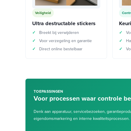
Veiligheid
Contr
Ultra destructable stickers
Keur
Breekt bij verwijderen
Vo
Voor verzegeling en garantie
Ha
Direct online bestelbaar
Vo
TOEPASSINGEN
Voor processen waar controle bel
Denk aan apparatuur, servicebezoeken, garantieprodu
eigendomsmarkering en interne kwaliteitsprocessen.