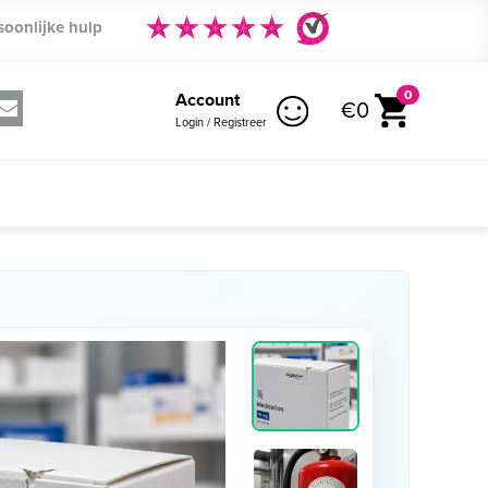
soonlijke hulp
0
Account
€0
Login / Registreer