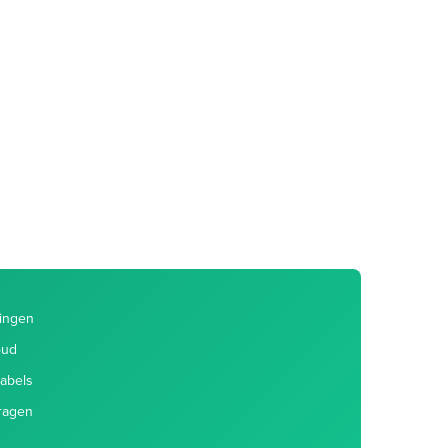
singen
oud
abels
vragen