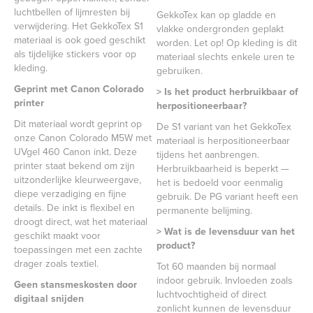
luchtbellen of lijmresten bij
GekkoTex kan op gladde en
verwijdering. Het GekkoTex S1
vlakke ondergronden geplakt
materiaal is ook goed geschikt
worden. Let op! Op kleding is dit
als tijdelijke stickers voor op
materiaal slechts enkele uren te
kleding.
gebruiken.
Geprint met Canon Colorado
> Is het product herbruikbaar of
printer
herpositioneerbaar?
Dit materiaal wordt geprint op
De S1 variant van het GekkoTex
onze Canon Colorado M5W met
materiaal is herpositioneerbaar
UVgel 460 Canon inkt. Deze
tijdens het aanbrengen.
printer staat bekend om zijn
Herbruikbaarheid is beperkt —
uitzonderlijke kleurweergave,
het is bedoeld voor eenmalig
diepe verzadiging en fijne
gebruik. De PG variant heeft een
details. De inkt is flexibel en
permanente belijming.
droogt direct, wat het materiaal
> Wat is de levensduur van het
geschikt maakt voor
product?
toepassingen met een zachte
drager zoals textiel.
Tot 60 maanden bij normaal
indoor gebruik. Invloeden zoals
Geen stansmeskosten door
luchtvochtigheid of direct
digitaal snijden
zonlicht kunnen de levensduur