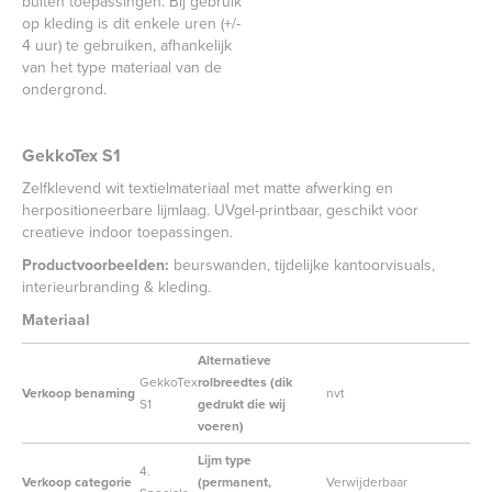
buiten toepassingen. Bij gebruik
op kleding is dit enkele uren (+/-
4 uur) te gebruiken, afhankelijk
van het type materiaal van de
ondergrond.
GekkoTex S1
Zelfklevend wit textielmateriaal met matte afwerking en
herpositioneerbare lijmlaag. UVgel-printbaar, geschikt voor
creatieve indoor toepassingen.
Productvoorbeelden:
beurswanden, tijdelijke kantoorvisuals,
interieurbranding & kleding.
Materiaal
Alternatieve
GekkoTex
rolbreedtes (dik
Verkoop benaming
nvt
S1
gedrukt die wij
voeren)
Lijm type
4.
Verkoop categorie
(permanent,
Verwijderbaar