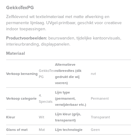
GekkoTexPG
Zelfklevend wit textielmateriaal met matte afwerking en
permanente lijmlaag. UVgel-printbaar, geschikt voor creatieve
indoor toepassingen.
Productvoorbeelden:
beurswanden, tijdelijke kantoorvisuals,
interieurbranding, displaypanelen.
Materiaal
Alternatieve
GekkoTex
rolbreedtes (dik
Verkoop benaming
nvt
PG
gedrukt die wij
voeren)
Lijm type
4.
Verkoop categorie
(permanent,
Permanent
Specials
verwijderbaar etc.)
Lijm kleur (grijs,
Kleur
Wit
Transparant
transparant)
Glans of mat
Mat
Lijm technologie
Geen