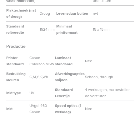
vaste rolbreedte)
uren zitten
Plaktechniek (nat
Droog
Levensduur buiten
nvt
of droog)
Standaard
Minimaal
1524 mm
15 x 15 mm
rolbreedte
printformaat
Productie
Printer
Canon
Laminaat
Nee
standaard
Colorado M5W
standaard
Bedrukking
Afwerkingsopties
C,M,Y,K,Wh
Schoon, through
kleuren
snijden
Standaard
4 werkdagen, ma bestellen,
Inkt type
UV
Levertijd
do versturen
UVgel 460
Spoed opties (1
Inkt
Nee
Canon
werkdag)