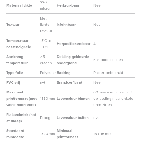
220
Materiaal dikte
Herbruikbaar
Nee
micron
Met
Textuur
lichte
Infohnbaar
Nee
textuur
Temperatuur
-5°C tot
Herpositioneerbaar
Ja
bestendigheid
+93°C
Aanbreng
> 5
Dekking gekleurde
Kan doorschijnen
temperatuur
graden
ondergrond
Type folie
Polyester
Backing
Papier, onbedrukt
PVC-vrij
nvt
Brandcerficaat
Nee
Maximaal
60 maanden, maar blijft
printformaat (met
1480 mm
Levensduur binnen
op kleding maar enkele
vaste rolbreedte)
uren zitten
Plaktechniek (nat
Droog
Levensduur buiten
nvt
of droog)
Standaard
Minimaal
1520 mm
15 x 15 mm
rolbreedte
printformaat