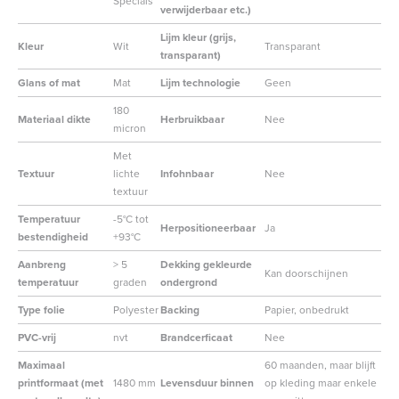
Specials
verwijderbaar etc.)
Lijm kleur (grijs,
Kleur
Wit
Transparant
transparant)
Glans of mat
Mat
Lijm technologie
Geen
180
Materiaal dikte
Herbruikbaar
Nee
micron
Met
Textuur
lichte
Infohnbaar
Nee
textuur
Temperatuur
-5°C tot
Herpositioneerbaar
Ja
bestendigheid
+93°C
Aanbreng
> 5
Dekking gekleurde
Kan doorschijnen
temperatuur
graden
ondergrond
Type folie
Polyester
Backing
Papier, onbedrukt
PVC-vrij
nvt
Brandcerficaat
Nee
Maximaal
60 maanden, maar blijft
printformaat (met
1480 mm
Levensduur binnen
op kleding maar enkele