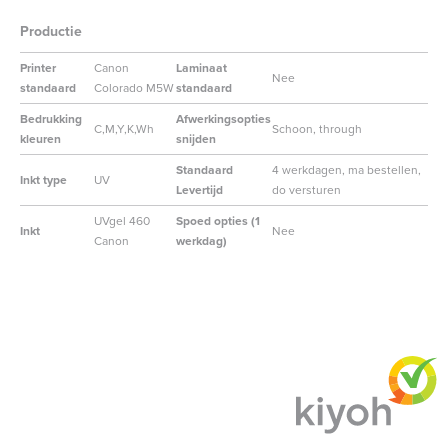
Productie
Printer
Canon
Laminaat
Nee
standaard
Colorado M5W
standaard
Bedrukking
Afwerkingsopties
C,M,Y,K,Wh
Schoon, through
kleuren
snijden
Standaard
4 werkdagen, ma bestellen,
Inkt type
UV
Levertijd
do versturen
UVgel 460
Spoed opties (1
Inkt
Nee
Canon
werkdag)