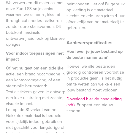
We verwerken dit materiaal met
beïnvloeden. Let op! Bij gebruik
onze Zund S3 snijmachine,
op kleding is dit materiaal
waarmee we schoon-, kiss- of
slechts enkele uren (circa 4 uur,
through-cut snedes realiseren
afhankelijk van het materiaal) te
zonder dure stansvormen. Dit
gebruiken.
betekent maximale
ontwerpvrijheid, ook bij kleinere
Aanleverspecificaties
oplages.
Hoe lever je jouw bestand op
Voor indoor toepassingen met
de beste manier aan?
impact
Hoewel we alle bestanden
Of het nu gaat om een tijdelijke
grondig controleren voordat ze
actie, een brandingcampagne in
in productie gaan, is het nuttig
een kantooromgeving, of een
om te weten aan welke eisen
sfeervolle beursstand:
jouw bestand moet voldoen.
Textielstickers geven je ontwerp
een luxe uitstraling met zachte,
Download hier de handleiding
visuele impact.
(pdf).
Er opent een nieuw
Let op: de S1 variant van het
scherm.
GekkoTex materiaal is bedoeld
voor tijdelijk indoor gebruik en
niet geschikt voor langdurige of