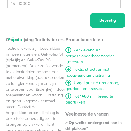
Prijzen
Omschrijving Textielstickers
Productvoordelen
Textielstickers zijn beschikbaar
Zelfklevend en
in twee materialen; GekkoTex S1
herpositioneerbaar zonder
(tijdelijk) en GekkoTex PG
lijmresten
(permanent). Deze zelfklevende
Textielstructuur met
textielmaterialen hebben een
hoogwaardige uitstraling
matte afwerking (bedrukte delen
UVgel-print: direct droog,
zullen glanzend zijn) en zijn
geurloos en krasvast
ontworpen voor (tijdelijke) indoor
toepassingen waarbij uitstraling
Tot 1480 mm breed te
en gebruiksgemak centraal
bedrukken
staan. Dankzij de
herpositioneerbare lijmlaag is
Veelgestelde vragen
deze folie eenvoudig aan te
> Op welke ondergrond kan ik
brengen op vlakke en licht
dit plakken?
gebogen oppervlakken, zonder