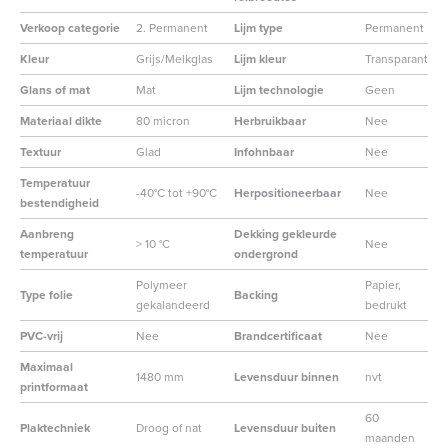
Verkoop categorie
2. Permanent
Lijm type
Permanent
Kleur
Grijs/Melkglas
Lijm kleur
Transparant
Glans of mat
Mat
Lijm technologie
Geen
Materiaal dikte
80 micron
Herbruikbaar
Nee
Textuur
Glad
Infohnbaar
Nee
Temperatuur
-40°C tot +90°C
Herpositioneerbaar
Nee
bestendigheid
Aanbreng
Dekking gekleurde
> 10 °C
Nee
temperatuur
ondergrond
Polymeer
Papier,
Type folie
Backing
gekalandeerd
bedrukt
PVC-vrij
Nee
Brandcertificaat
Nee
Maximaal
1480 mm
Levensduur binnen
nvt
printformaat
60
Plaktechniek
Droog of nat
Levensduur buiten
maanden