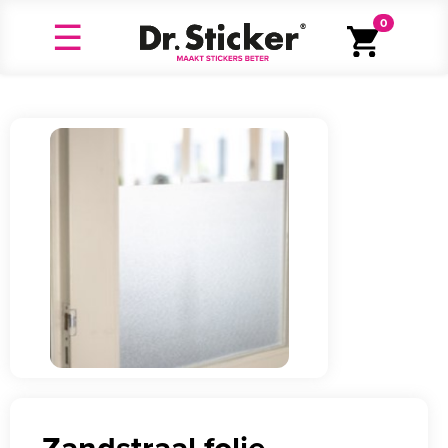
0
Zandstraal folie