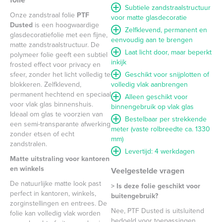
Subtiele zandstraalstructuur
Onze zandstraal folie
PTF
voor matte glasdecoratie
Dusted
is een hoogwaardige
Zelfklevend, permanent en
glasdecoratiefolie met een fijne,
eenvoudig aan te brengen
matte zandstraalstructuur. De
Laat licht door, maar beperkt
polymeer folie geeft een subtiel
inkijk
frosted effect voor privacy en
sfeer, zonder het licht volledig te
Geschikt voor snijplotten of
blokkeren. Zelfklevend,
volledig vlak aanbrengen
permanent hechtend en speciaal
Alleen geschikt voor
voor vlak glas binnenshuis.
binnengebruik op vlak glas
Ideaal om glas te voorzien van
Bestelbaar per strekkende
een semi-transparante afwerking
meter (vaste rolbreedte ca. 1330
zonder etsen of echt
mm)
zandstralen.
Levertijd: 4 werkdagen
Matte uitstraling voor kantoren
en winkels
Veelgestelde vragen
De natuurlijke matte look past
> Is deze folie geschikt voor
perfect in kantoren, winkels,
buitengebruik?
zorginstellingen en entrees. De
Nee, PTF Dusted is uitsluitend
folie kan volledig vlak worden
bedoeld voor toepassingen