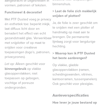
aangebracht of uitgesneden in
binnenshuis.
vormen, patronen of teksten.
> Laat de folie zich makkelijk
Functioneel & decoratief
snijden of plotten?
Met PTF Dusted voeg je privacy
Ja, de folie is zeer geschikt om
én esthetiek toe: beperkt inkijk,
te snijden met een plotter of
laat diffuus licht door en
handmatig op maat aan te
benadert het effect van echt
brengen. De permanente
gezandstraald glas. Verwerkbaar
lijmlaag zorgt voor langdurige
met snijplotter of op maat te
hechting.
snijden voor creatieve
toepassingen (logo’s, patronen,
> Waarop kan ik PTF Dusted
privacyzones).
het beste aanbrengen?
Let op:
Alleen geschikt voor
Op vlakke, gladde
binnengebruik
op vlakke
glasoppervlakken (ramen,
glasoppervlakken; niet
scheidingswanden, vitrines,
toepassen op gebogen,
kantoorramen, tussenpanelen).
vochtige of poreuze
Ook geschikt voor plexiglas.
ondergronden.
Aanleverspecificaties
Hoe lever je jouw bestand op