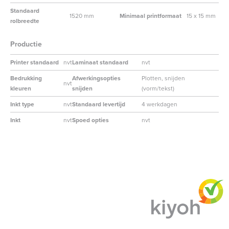
Standaard
1520 mm
Minimaal printformaat
15 x 15 mm
rolbreedte
Productie
Printer standaard
nvt
Laminaat standaard
nvt
Bedrukking
Afwerkingsopties
Plotten, snijden
nvt
kleuren
snijden
(vorm/tekst)
Inkt type
nvt
Standaard levertijd
4 werkdagen
Inkt
nvt
Spoed opties
nvt