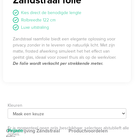
Kies direct de benodigde lengte
Rolbreedte 122 cm
Luxe uitstraling
Zandstraal raamfolie biedt een elegante oplossing voor
privacy zonder in te leveren op natuurlijk licht. Met zijn
matte, frosted afwerking simuleert het het effect van
geëtst glas, ideaal voor zowel thuis als op de werkvloer.
De folie wordt verkocht per strekkende meter.
Kleuren
Er is momenteel geen prijs beschikbaar, selecteer alstublieft alle
Prijzen
Omschrijving Zandstraal
Productvoordelen
opties.
folie