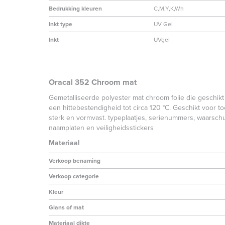
Bedrukking kleuren
C,M,Y,K,Wh
Inkt type
UV Gel
Inkt
UVgel
Oracal 352 Chroom mat
Gemetalliseerde polyester mat chroom folie die geschikt
een hittebestendigheid tot circa 120 °C. Geschikt voor t
sterk en vormvast. typeplaatjes, serienummers, waarschu
naamplaten en veiligheidsstickers
Materiaal
Verkoop benaming
Verkoop categorie
Kleur
Glans of mat
Materiaal dikte