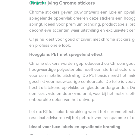
Prijzen
Omschrijving Chrome stickers
Chrome stickers geven jouw ontwerp een luxe en opvallen
spiegelende oppervlak creëren deze stickers een hooggla
springt. Ideaal voor premium branding, productlabels, p
decoratieve accenten waar uitstraling en exclusiviteit cen
Of je nu kiest voor goud of zilver: met chrome stickers 
en professionele look.
Hoogglans PET met spiegelend effect
Chrome stickers worden geproduceerd op Chroom goud
hoogwaardige polyesterfolie heeft een sterk reflecteren
voor een metallic uitstraling. De PET-basis maakt het mat
geschikt voor nauwkeurige contourcuts. De folie is voo
hecht uitstekend op vlakke en gladde ondergronden. Dan
een krasvaste en duurzame print, waarbij het metallic effec
onbedrukte delen van het ontwerp.
Let op: Bij full color bedrukking wordt het chrome effect
resultaat adviseren wij het gebruik van transparante of
Ideaal voor luxe labels en opvallende branding