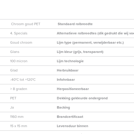
Chroom goud PET
Standaard rolbreedte
4. Specials
Alternatieve rolbreedtes (dik gedrukt die wij vo
Goud chroom
Lijm type (permanent, verwijderbaar etc.)
Glans
Lijm kleur (grijs, transparant)
100 micron
Lijm technologie
Glad
Herbruikbaar
-40°C tot +120°C
Infohnbaar
> 8 graden
Herpositioneerbaar
PET
Dekking gekleurde ondergrond
Ja
Backing
1160 mm
Brandcertificaat
15 x 15 mm
Levensduur binnen