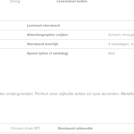
Droog
Levensduur buiten
Laminaat standaard
Afwerkingsopties snijden
Schoon, through
Standaard levertijd
4 werkdagen, ma
Spoed opties (1 werkdag)
Nee
ke ondergronden. Perfect voor stijlvolle acties en luxe accenten. Metallis
Chroom zilver PET
Standaard rolbreedte