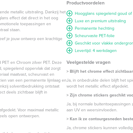
Productvoordelen
de metallic uitstraling. Dankzij het
Hoogglans spiegelend goud of z
ns effect dat direct in het oog
Luxe en premium uitstraling
romotionele toepassingen en
Permanente hechting
traal staan.
Scheurvaste PET-folie
geef je jouw ontwerp een krachtige
Geschikt voor vlakke ondergro
Levertijd: 4 werkdagen
Veelgestelde vragen
 PET en Chroom zilver PET. Deze
d, spiegelend oppervlak dat zorgt
> Blijft het chrome effect zichtbaa
eriaal maatvast, scheurvast en
rzien van een permanente lijmlaag en
Ja, in onbedrukte delen blijft het spi
kzij solventbedrukking ontstaat
wordt het metallic effect afgedekt.
t deels zichtbaar blijft in
> Zijn chrome stickers geschikt vo
Ja, bij normale buitentoepassingen z
 afgedekt. Voor maximaal metallic
aan UV en weersinvloeden.
 deels open ontwerpen.
> Kan ik ze contourgesneden beste
Ja, chrome stickers kunnen volled