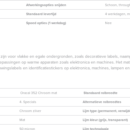
Afwerkingsopties snijden
Schoon, through
Standaard levertijd
4 werkdagen, ma
Spoed opties (1 werkdag)
Nee
 zijn voor vlakke en egale ondergronden, zoals decoratieve labels, naam
oepassingen op warme apparaten zoals elektronica en machines. Het materi
wingslabels en identificatiestickers op elektronica, machines, lampen 
Oracal 352 Chroom mat
Standaard rolbreedte
4. Specials
Alternatieve rolbreedtes
Chroom zilver
Lijm type (permanent, verwijd
Mat
Lijm kleur (grijs, transparant)
50 micron
Lijm technologie