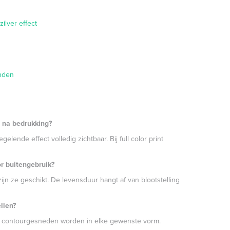
ilver effect
nden
r na bedrukking?
egelende effect volledig zichtbaar. Bij full color print
or buitengebruik?
ijn ze geschikt. De levensduur hangt af van blootstelling
llen?
ig contourgesneden worden in elke gewenste vorm.