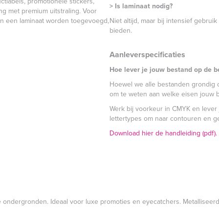
tlabels, promotionele stickers,
> Is laminaat nodig?
g met premium uitstraling. Voor
kan een laminaat worden toegevoegd,
Niet altijd, maar bij intensief gebr
bieden.
Aanleverspecificaties
Hoe lever je jouw bestand op de b
Hoewel we alle bestanden grondig co
om te weten aan welke eisen jouw 
Werk bij voorkeur in CMYK en lever 
lettertypes om naar contouren en gee
Download hier de handleiding (pdf).
ke ondergronden. Ideaal voor luxe promoties en eyecatchers. Metalliseerd