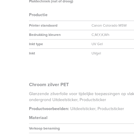
Plaktechniek (nat of droog)
Productie
Printer standaard
Canon Colorado M5W
Bedrukking kleuren
C,M,Y,K,Wh
Inkt type
UV Gel
Inkt
UVgel
Chroom zilver PET
Glanzende zilverfolie voor tijdelijke toepassingen op vlak
ondergrond Uitdeelsticker, Productsticker
Productvoorbeelden:
Uitdeelsticker, Productsticker
Materiaal
Verkoop benaming