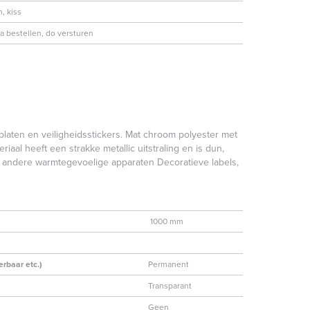
, kiss
 bestellen, do versturen
platen en veiligheidsstickers. Mat chroom polyester met
aal heeft een strakke metallic uitstraling en is dun,
en andere warmtegevoelige apparaten Decoratieve labels,
1000 mm
erbaar etc.)
Permanent
Transparant
Geen