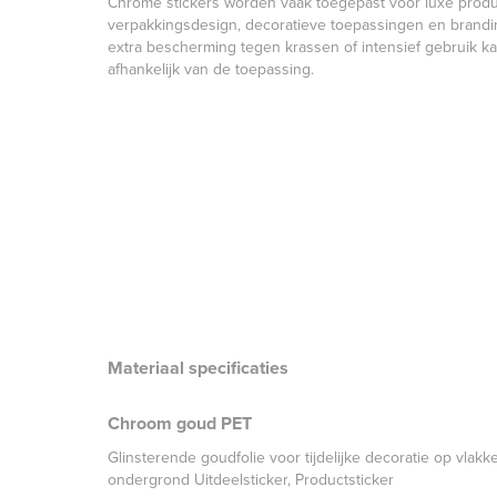
Chrome stickers worden vaak toegepast voor luxe produc
verpakkingsdesign, decoratieve toepassingen en brandin
extra bescherming tegen krassen of intensief gebruik 
afhankelijk van de toepassing.
Materiaal specificaties
Chroom goud PET
Glinsterende goudfolie voor tijdelijke decoratie op vlak
ondergrond Uitdeelsticker, Productsticker