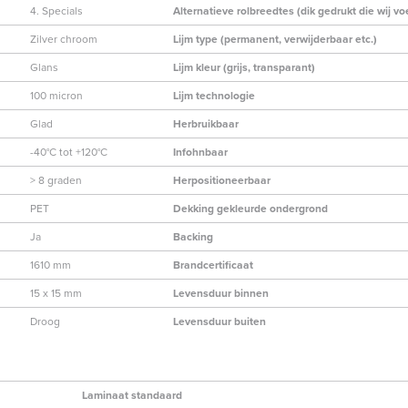
4. Specials
Alternatieve rolbreedtes (dik gedrukt die wij vo
Zilver chroom
Lijm type (permanent, verwijderbaar etc.)
Glans
Lijm kleur (grijs, transparant)
100 micron
Lijm technologie
Glad
Herbruikbaar
-40°C tot +120°C
Infohnbaar
> 8 graden
Herpositioneerbaar
PET
Dekking gekleurde ondergrond
Ja
Backing
1610 mm
Brandcertificaat
15 x 15 mm
Levensduur binnen
Droog
Levensduur buiten
Laminaat standaard