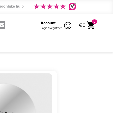
soonlijke hulp
0
Account
€0
Login / Registreer