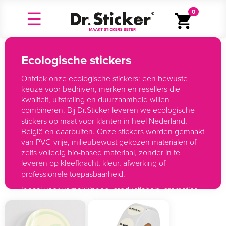
0
Ecologische stickers
Ontdek onze ecologische stickers: een bewuste
keuze voor bedrijven, merken en resellers die
kwaliteit, uitstraling en duurzaamheid willen
combineren. Bij Dr.Sticker leveren we ecologische
stickers op maat voor klanten in heel Nederland,
België en daarbuiten. Onze stickers worden gemaakt
van PVC-vrije, milieubewust gekozen materialen of
zelfs volledig bio-based materiaal, zonder in te
leveren op kleefkracht, kleur, afwerking of
professionele toepasbaarheid.
Ideaal voor verpakkingen, productlabels, promoties,
retail, industrie en merken die hun duurzame
uitstraling willen versterken. Of je nu een eenmalige
campagne, grotere oplage of reseller-aanvraag hebt: