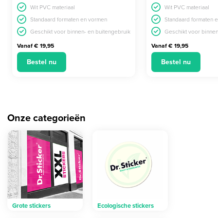
Wit PVC materiaal
Wit PVC materiaal
Standaard formaten en vormen
Standaard formaten 
Geschikt voor binnen- en buitengebruik
Geschikt voor binnen
Vanaf € 19,95
Vanaf € 19,95
Bestel nu
Bestel nu
Onze categorieën
Grote stickers
Ecologische stickers