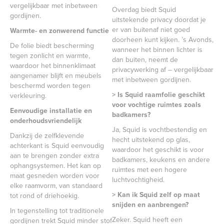
vergelijkbaar met inbetween
Overdag biedt Squid
gordijnen.
uitstekende privacy doordat je
er van buitenaf niet goed
Warmte- en zonwerend functie
doorheen kunt kijken. ’s Avonds,
De folie biedt bescherming
wanneer het binnen lichter is
tegen zonlicht en warmte,
dan buiten, neemt de
waardoor het binnenklimaat
privacywerking af – vergelijkbaar
aangenamer blijft en meubels
met inbetween gordijnen.
beschermd worden tegen
> Is Squid raamfolie geschikt
verkleuring.
voor vochtige ruimtes zoals
Eenvoudige installatie en
badkamers?
onderhoudsvriendelijk
Ja, Squid is vochtbestendig en
Dankzij de zelfklevende
hecht uitstekend op glas,
achterkant is Squid eenvoudig
waardoor het geschikt is voor
aan te brengen zonder extra
badkamers, keukens en andere
ophangsystemen. Het kan op
ruimtes met een hogere
maat gesneden worden voor
luchtvochtigheid.
elke raamvorm, van standaard
> Kan ik Squid zelf op maat
tot rond of driehoekig.
snijden en aanbrengen?
In tegenstelling tot traditionele
Zeker. Squid heeft een
gordijnen trekt Squid minder stof