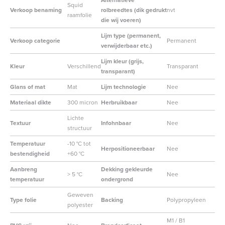
Alternatieve
Squid
Verkoop benaming
rolbreedtes (dik gedrukt
nvt
raamfolie
die wij voeren)
Lijm type (permanent,
Verkoop categorie
Permanent
verwijderbaar etc.)
Lijm kleur (grijs,
Kleur
Verschillend
Transparant
transparant)
Glans of mat
Mat
Lijm technologie
Nee
Materiaal dikte
300 micron
Herbruikbaar
Nee
Lichte
Textuur
Infohnbaar
Nee
structuur
Temperatuur
-10 °C tot
Herpositioneerbaar
Nee
bestendigheid
+60 °C
Aanbreng
Dekking gekleurde
> 5 °C
Nee
temperatuur
ondergrond
Geweven
Type folie
Backing
Polypropyleen
polyester
M1 / B1