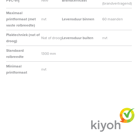
PVC-vrij
Nee
Brandcerficaat
(brandvertragend)
Maximaal
printformaat (met
nvt
Levensduur binnen
60 maanden
vaste rolbreedte)
Plaktechniek (nat of
Nat of droog
Levensduur buiten
nvt
droog)
Standaard
1300 mm
rolbreedte
Minimaal
nvt
printformaat