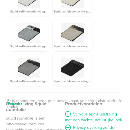
Squid zelfklevende vitrage - Chalk
Squid zelfklevende vitrage - Bone
Squid zelfklevende vitrage - Ash
Squid zelfklevende vitrage - Oak
Squid zelfklevende vitrage - Rock
Squid zelfklevende vitrage - Coal
Er is momenteel geen prijs beschikbaar, selecteer alstublieft alle
Prijzen
Omschrijving Squid
Productvoordelen
opties.
raamfolie
Stijlvolle textieluitstraling
Squid raamfolie is een
met een zachte, natuurlijke look
innovatieve vorm van
Privacy overdag zonder
raambekleding die de warmte en