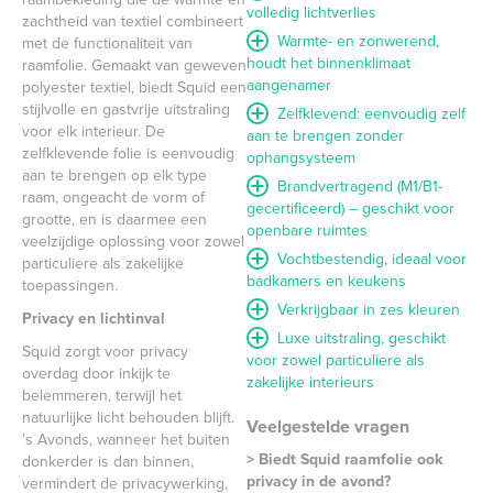
volledig lichtverlies
zachtheid van textiel combineert
Warmte- en zonwerend,
met de functionaliteit van
houdt het binnenklimaat
raamfolie. Gemaakt van geweven
aangenamer
polyester textiel, biedt Squid een
stijlvolle en gastvrije uitstraling
Zelfklevend: eenvoudig zelf
voor elk interieur. De
aan te brengen zonder
zelfklevende folie is eenvoudig
ophangsysteem
aan te brengen op elk type
Brandvertragend (M1/B1-
raam, ongeacht de vorm of
gecertificeerd) – geschikt voor
grootte, en is daarmee een
openbare ruimtes
veelzijdige oplossing voor zowel
Vochtbestendig, ideaal voor
particuliere als zakelijke
badkamers en keukens
toepassingen.
Verkrijgbaar in zes kleuren
Privacy en lichtinval
Luxe uitstraling, geschikt
Squid zorgt voor privacy
voor zowel particuliere als
overdag door inkijk te
zakelijke interieurs
belemmeren, terwijl het
natuurlijke licht behouden blijft.
Veelgestelde vragen
’s Avonds, wanneer het buiten
> Biedt Squid raamfolie ook
donkerder is dan binnen,
privacy in de avond?
vermindert de privacywerking,