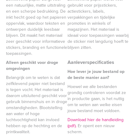
een natuurlijke, matte uitstraling
gebruikt voor prijsstickers,
en een scherpe bedrukking. De
actiestickers, labels,
inkt hecht goed op het papieren
verpakkingen en tijdelijke
oppervlak, waardoor teksten en
promoties in winkels of
ontwerpen duidelijk leesbaar
magazijnen. Het materiaal is
blijven. Dit maakt het materiaal
ideaal voor toepassingen waarbij
zeer geschikt voor informatieve
de sticker niet langdurig hoeft te
stickers, branding en functionele
blijven zitten.
toepassingen.
Aanleverspecificaties
Alleen geschikt voor droge
omgevingen
Hoe lever je jouw bestand op
Belangrijk om te weten is dat
de beste manier aan?
zelfklevend papier niet bestand
Hoewel we alle bestanden
is tegen vocht. Het materiaal is
grondig controleren voordat ze
daarom uitsluitend geschikt voor
in productie gaan, is het nuttig
gebruik binnenshuis en in droge
om te weten aan welke eisen
omstandigheden. Blootstelling
jouw bestand moet voldoen.
aan water of hoge
luchtvochtigheid kan invloed
Download hier de handleiding
hebben op de hechting en de
(pdf).
Er opent een nieuw
printkwaliteit.
scherm.