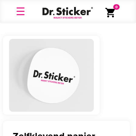
0
Zelfklevend papier