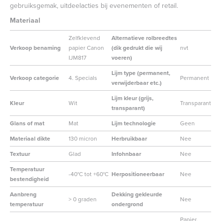
gebruiksgemak, uitdeelacties bij evenementen of retail.
Materiaal
Zelfklevend
Alternatieve rolbreedtes
Verkoop benaming
papier Canon
(dik gedrukt die wij
nvt
IJM817
voeren)
Lijm type (permanent,
Verkoop categorie
4. Specials
Permanent
verwijderbaar etc.)
Lijm kleur (grijs,
Kleur
Wit
Transparant
transparant)
Glans of mat
Mat
Lijm technologie
Geen
Materiaal dikte
130 micron
Herbruikbaar
Nee
Textuur
Glad
Infohnbaar
Nee
Temperatuur
-40°C tot +60°C
Herpositioneerbaar
Nee
bestendigheid
Aanbreng
Dekking gekleurde
> 0 graden
Nee
temperatuur
ondergrond
Papier,