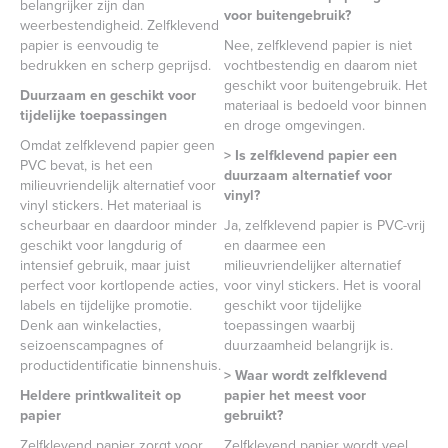
belangrijker zijn dan
voor buitengebruik?
weerbestendigheid. Zelfklevend
papier is eenvoudig te
Nee, zelfklevend papier is niet
bedrukken en scherp geprijsd.
vochtbestendig en daarom niet
geschikt voor buitengebruik. Het
Duurzaam en geschikt voor
materiaal is bedoeld voor binnen
tijdelijke toepassingen
en droge omgevingen.
Omdat zelfklevend papier geen
> Is zelfklevend papier een
PVC bevat, is het een
duurzaam alternatief voor
milieuvriendelijk alternatief voor
vinyl?
vinyl stickers. Het materiaal is
scheurbaar en daardoor minder
Ja, zelfklevend papier is PVC-vrij
geschikt voor langdurig of
en daarmee een
intensief gebruik, maar juist
milieuvriendelijker alternatief
perfect voor kortlopende acties,
voor vinyl stickers. Het is vooral
labels en tijdelijke promotie.
geschikt voor tijdelijke
Denk aan winkelacties,
toepassingen waarbij
seizoenscampagnes of
duurzaamheid belangrijk is.
productidentificatie binnenshuis.
> Waar wordt zelfklevend
Heldere printkwaliteit op
papier het meest voor
papier
gebruikt?
Zelfklevend papier zorgt voor
Zelfklevend papier wordt veel