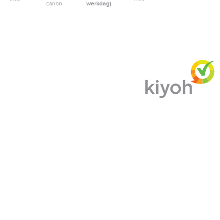
canon
werkdag)