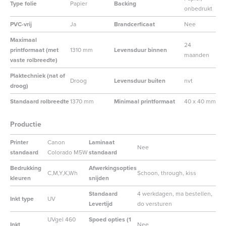
Type folie
Papier
Backing
onbedrukt
PVC-vrij
Ja
Brandcerficaat
Nee
Maximaal
24
printformaat (met
1310 mm
Levensduur binnen
maanden
vaste rolbreedte)
Plaktechniek (nat of
Droog
Levensduur buiten
nvt
droog)
Standaard rolbreedte
1370 mm
Minimaal printformaat
40 x 40 mm
Productie
Printer
Canon
Laminaat
Nee
standaard
Colorado M5W
standaard
Bedrukking
Afwerkingsopties
C,M,Y,K,Wh
Schoon, through, kiss
kleuren
snijden
Standaard
4 werkdagen, ma bestellen,
Inkt type
UV
Levertijd
do versturen
UVgel 460
Spoed opties (1
Inkt
Nee