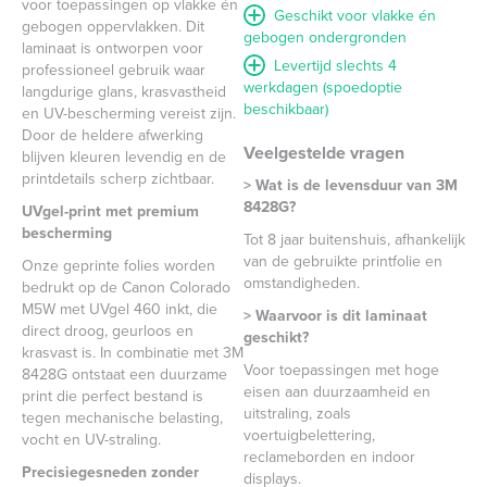
voor toepassingen op vlakke én
Geschikt voor vlakke én
gebogen oppervlakken. Dit
gebogen ondergronden
laminaat is ontworpen voor
Levertijd slechts 4
professioneel gebruik waar
werkdagen (spoedoptie
langdurige glans, krasvastheid
beschikbaar)
en UV-bescherming vereist zijn.
Door de heldere afwerking
Veelgestelde vragen
blijven kleuren levendig en de
printdetails scherp zichtbaar.
> Wat is de levensduur van 3M
8428G?
UVgel-print met premium
bescherming
Tot 8 jaar buitenshuis, afhankelijk
van de gebruikte printfolie en
Onze geprinte folies worden
omstandigheden.
bedrukt op de Canon Colorado
M5W met UVgel 460 inkt, die
> Waarvoor is dit laminaat
direct droog, geurloos en
geschikt?
krasvast is. In combinatie met 3M
Voor toepassingen met hoge
8428G ontstaat een duurzame
eisen aan duurzaamheid en
print die perfect bestand is
uitstraling, zoals
tegen mechanische belasting,
voertuigbelettering,
vocht en UV-straling.
reclameborden en indoor
Precisiegesneden zonder
displays.