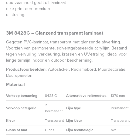
duurzaamheid geeft dit laminaat
elke print een premium
uitstraling.
3M 8428G – Glanzend transparant laminaat
Gegoten PVC-laminaat, transparant met glanzende afwerking.
Voorzien van permanente, solventgebaseerde acryllijm. Bestand
tegen vervuiling, verkleuring, krassen en UV-straling. Ideaal voor
lange termijn indoor en outdoor bescherming.
Productvoorbeelden:
Autosticker, Reclamebord, Muurdecoratie,
Beurspanelen
Materiaal
Verkoop benaming
8428 G
Alternatieve rolbreedtes
1370 mm
2.
Verkoop categorie
Lijm type
Permanent
Permanent
Kleur
Transparant
Lijm kleur
Transparant
Glans of mat
Glans
Lijm technologie
nvt