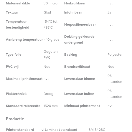
Materiaal dikte
30 micron
Herbruikbaar
nvt
Textuur
Glad
Infohnbaar
Ja
Temperatuur
-54°C tot
Herpositioneerbaar
nvt
bestendigheid
+93°C
Dekking gekleurde
Aanbreng temperatuur
> 10 graden
nvt
ondergrond
Gegoten
Type folie
Backing
Polyester
PVC
PVC-vrij
Nee
Brandcertificaat
Nee
96
Maximaal printformaat
nvt
Levensduur binnen
maanden
96
Plaktechniek
Droog
Levensduur buiten
maanden
Standaard rolbreedte
1520 mm
Minimaal printformaat
nvt
Productie
Printer standaard
nvt
Laminaat standaard
3M 8428G