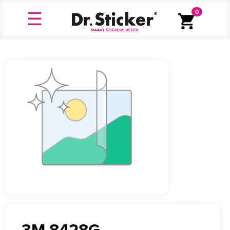
0
3M 8428G