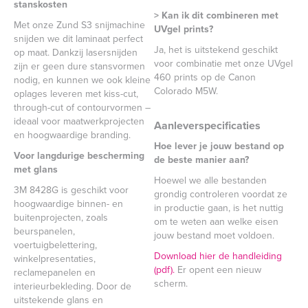
stanskosten
> Kan ik dit combineren met
Met onze Zund S3 snijmachine
UVgel prints?
snijden we dit laminaat perfect
Ja, het is uitstekend geschikt
op maat. Dankzij lasersnijden
voor combinatie met onze UVgel
zijn er geen dure stansvormen
460 prints op de Canon
nodig, en kunnen we ook kleine
Colorado M5W.
oplages leveren met kiss-cut,
through-cut of contourvormen –
ideaal voor maatwerkprojecten
Aanleverspecificaties
en hoogwaardige branding.
Hoe lever je jouw bestand op
Voor langdurige bescherming
de beste manier aan?
met glans
Hoewel we alle bestanden
3M 8428G is geschikt voor
grondig controleren voordat ze
hoogwaardige binnen- en
in productie gaan, is het nuttig
buitenprojecten, zoals
om te weten aan welke eisen
beurspanelen,
jouw bestand moet voldoen.
voertuigbelettering,
Download hier de handleiding
winkelpresentaties,
(pdf).
Er opent een nieuw
reclamepanelen en
scherm.
interieurbekleding. Door de
uitstekende glans en