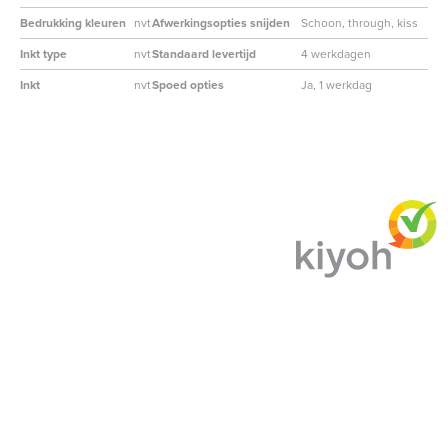
Bedrukking kleuren
nvt
Afwerkingsopties snijden
Schoon, through, kiss
Inkt type
nvt
Standaard levertijd
4 werkdagen
Inkt
nvt
Spoed opties
Ja, 1 werkdag