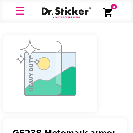
0
GF238 Motomark armor