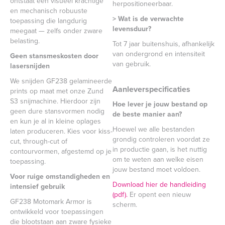
ontstaat een visueel krachtige
herpositioneerbaar.
en mechanisch robuuste
> Wat is de verwachte
toepassing die langdurig
levensduur?
meegaat — zelfs onder zware
belasting.
Tot 7 jaar buitenshuis, afhankelijk
van ondergrond en intensiteit
Geen stansmeskosten door
van gebruik.
lasersnijden
We snijden GF238 gelamineerde
Aanleverspecificaties
prints op maat met onze Zund
S3 snijmachine. Hierdoor zijn
Hoe lever je jouw bestand op
geen dure stansvormen nodig
de beste manier aan?
en kun je al in kleine oplages
Hoewel we alle bestanden
laten produceren. Kies voor kiss-
grondig controleren voordat ze
cut, through-cut of
in productie gaan, is het nuttig
contourvormen, afgestemd op je
om te weten aan welke eisen
toepassing.
jouw bestand moet voldoen.
Voor ruige omstandigheden en
Download hier de handleiding
intensief gebruik
(pdf).
Er opent een nieuw
GF238 Motomark Armor is
scherm.
ontwikkeld voor toepassingen
die blootstaan aan zware fysieke