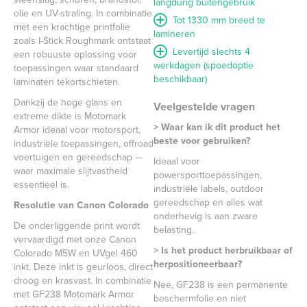
langdurig buitengebruik
olie en UV-straling. In combinatie
Tot 1330 mm breed te
met een krachtige printfolie
lamineren
zoals I-Stick Roughmark ontstaat
Levertijd slechts 4
een robuuste oplossing voor
werkdagen (spoedoptie
toepassingen waar standaard
beschikbaar)
laminaten tekortschieten.
Dankzij de hoge glans en
Veelgestelde vragen
extreme dikte is Motomark
> Waar kan ik dit product het
Armor ideaal voor motorsport,
beste voor gebruiken?
industriële toepassingen, offroad
voertuigen en gereedschap —
Ideaal voor
waar maximale slijtvastheid
powersporttoepassingen,
essentieel is.
industriële labels, outdoor
gereedschap en alles wat
Resolutie van Canon Colorado
onderhevig is aan zware
De onderliggende print wordt
belasting.
vervaardigd met onze Canon
> Is het product herbruikbaar of
Colorado M5W en UVgel 460
herpositioneerbaar?
inkt. Deze inkt is geurloos, direct
droog en krasvast. In combinatie
Nee, GF238 is een permanente
met GF238 Motomark Armor
beschermfolie en niet