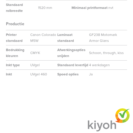
Standaard
1520 mm
Minimaal printformaat
nvt
rolbreedte
Productie
Printer
Canon Colorado
Laminaat
GF238 Motomark
standaard
M5W
standaard
Armor Glans
Bedrukking
Afwerkingsopties
CMYK
Schoon, through, kiss
kleuren
snijden
Inkt type
UVgel
Standaard levertijd
4 werkdagen
Inkt
UVgel 460
Spoed opties
Ja