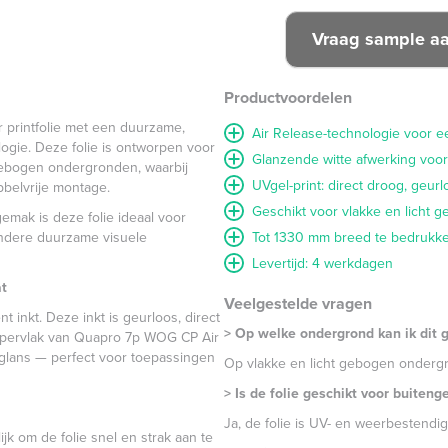
Productvoordelen
 printfolie met een duurzame,
Air Release-technologie voor 
ogie. Deze folie is ontworpen voor
Glanzende witte afwerking voor
 gebogen ondergronden, waarbij
UVgel-print: direct droog, geur
bbelvrije montage.
Geschikt voor vlakke en licht 
gemak is deze folie ideaal voor
andere duurzame visuele
Tot 1330 mm breed te bedrukk
Levertijd: 4 werkdagen
at
Veelgestelde vragen
 inkt. Deze inkt is geurloos, direct
> Op welke ondergrond kan ik dit 
oppervlak van Quapro 7p WOG CP Air
e glans — perfect voor toepassingen
Op vlakke en licht gebogen ondergro
> Is de folie geschikt voor buiteng
Ja, de folie is UV- en weerbestendig
k om de folie snel en strak aan te