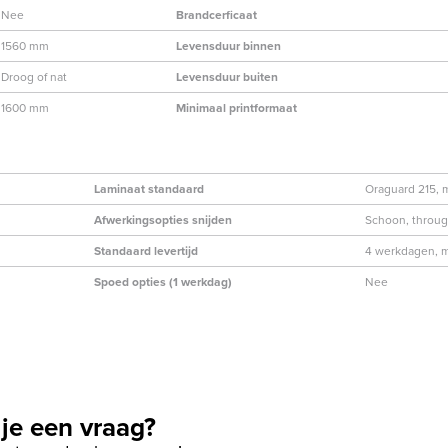
Nee
Brandcerficaat
1560 mm
Levensduur binnen
Droog of nat
Levensduur buiten
1600 mm
Minimaal printformaat
Laminaat standaard
Oraguard 215, m
Afwerkingsopties snijden
Schoon, throug
Standaard levertijd
4 werkdagen, m
Spoed opties (1 werkdag)
Nee
je een vraag?