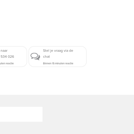
 naar
Stel je vraag via de
5 534 026
chat
uten reactie
Binnen 15 minuten reactie