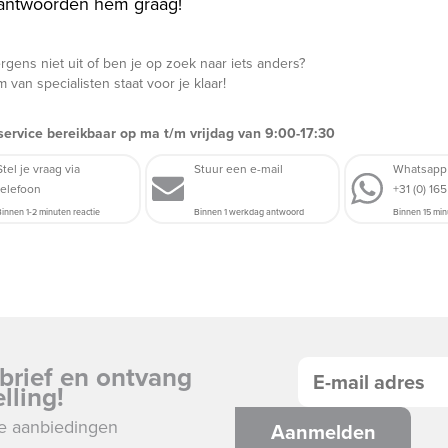
antwoorden hem graag!
rgens niet uit of ben je op zoek naar iets anders?
 van specialisten staat voor je klaar!
service bereikbaar op ma t/m vrijdag van 9:00-17:30
Stel je vraag via
Stuur een e-mail
Whatsapp
telefoon
+31 (0) 16
innen 1-2 minuten reactie
Binnen 1 werkdag antwoord
Binnen 15 min
sbrief en ontvang
lling!
eve aanbiedingen