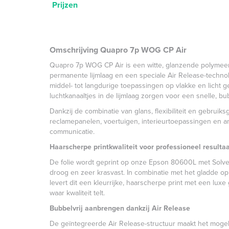
Prijzen
Omschrijving Quapro 7p WOG CP Air
Quapro 7p WOG CP Air is een witte, glanzende polymeer
permanente lijmlaag en een speciale Air Release-technol
middel- tot langdurige toepassingen op vlakke en licht
luchtkanaaltjes in de lijmlaag zorgen voor een snelle, bu
Dankzij de combinatie van glans, flexibiliteit en gebruiks
reclamepanelen, voertuigen, interieurtoepassingen en 
communicatie.
Haarscherpe printkwaliteit voor professioneel resulta
De folie wordt geprint op onze Epson 80600L met Solvent
droog en zeer krasvast. In combinatie met het gladde 
levert dit een kleurrijke, haarscherpe print met een lux
waar kwaliteit telt.
Bubbelvrij aanbrengen dankzij Air Release
De geïntegreerde Air Release-structuur maakt het mogelij