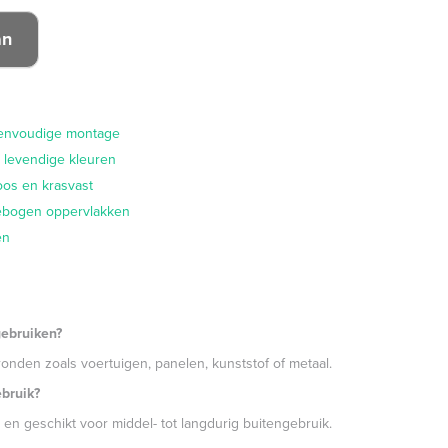
eenvoudige montage
 levendige kleuren
loos en krasvast
gebogen oppervlakken
en
gebruiken?
nden zoals voertuigen, panelen, kunststof of metaal.
ebruik?
 en geschikt voor middel- tot langdurig buitengebruik.