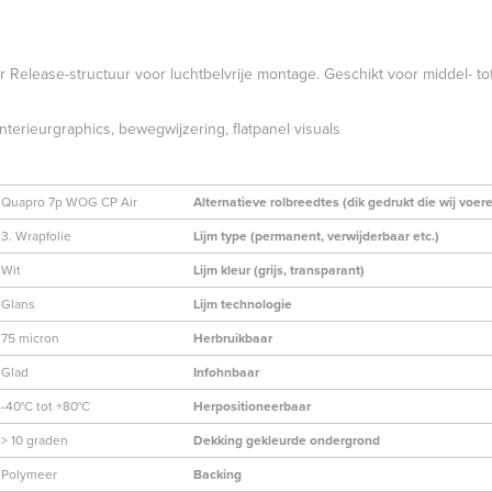
ir Release-structuur voor luchtbelvrije montage. Geschikt voor middel- t
terieurgraphics, bewegwijzering, flatpanel visuals
Quapro 7p WOG CP Air
Alternatieve rolbreedtes (dik gedrukt die wij voer
3. Wrapfolie
Lijm type (permanent, verwijderbaar etc.)
Wit
Lijm kleur (grijs, transparant)
Glans
Lijm technologie
75 micron
Herbruikbaar
Glad
Infohnbaar
-40°C tot +80°C
Herpositioneerbaar
> 10 graden
Dekking gekleurde ondergrond
Polymeer
Backing