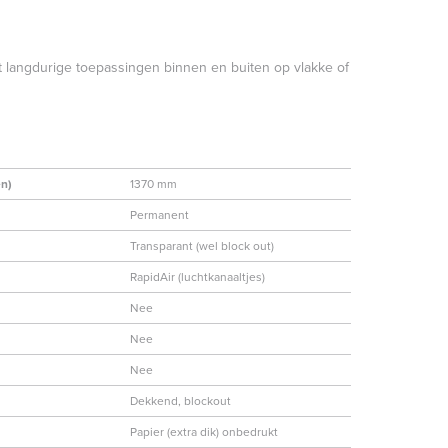
ot langdurige toepassingen binnen en buiten op vlakke of
en)
1370 mm
Permanent
Transparant (wel block out)
RapidAir (luchtkanaaltjes)
Nee
Nee
Nee
Dekkend, blockout
Papier (extra dik) onbedrukt