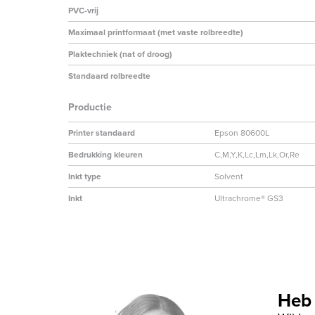
PVC-vrij
Maximaal printformaat (met vaste rolbreedte)
Plaktechniek (nat of droog)
Standaard rolbreedte
Productie
Printer standaard
Epson 80600L
Bedrukking kleuren
C,M,Y,K,Lc,Lm,Lk,Or,Re
Inkt type
Solvent
Inkt
Ultrachrome® GS3
Heb 