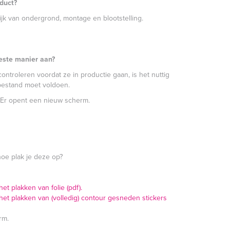
oduct?
elijk van ondergrond, montage en blootstelling.
este manier aan?
ntroleren voordat ze in productie gaan, is het nuttig
bestand moet voldoen.
Er opent een nieuw scherm.
hoe plak je deze op?
t plakken van folie (pdf).
et plakken van (volledig) contour gesneden stickers
rm.