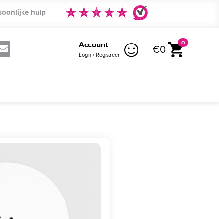
soonlijke hulp
0
Account
€0
Login / Registreer