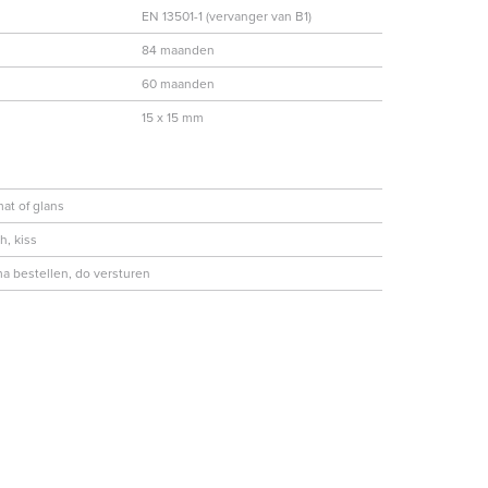
EN 13501-1 (vervanger van B1)
84 maanden
60 maanden
15 x 15 mm
at of glans
h, kiss
a bestellen, do versturen