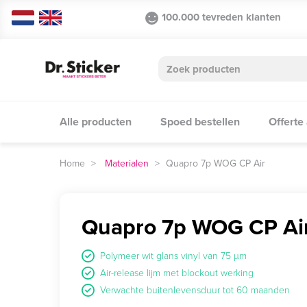
100.000 tevreden klanten
Alle producten
Spoed bestellen
Offerte
Materialen
Quapro 7p WOG CP Air
Quapro 7p WOG CP Ai
Polymeer wit glans vinyl van 75 µm
Air-release lijm met blockout werking
Verwachte buitenlevensduur tot 60 maanden