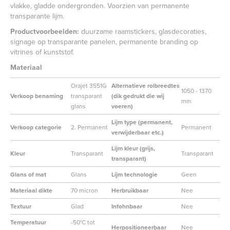
vlakke, gladde ondergronden. Voorzien van permanente
transparante lijm.
Productvoorbeelden:
duurzame raamstickers, glasdecoraties,
signage op transparante panelen, permanente branding op
vitrines of kunststof.
Materiaal
Orajet 3551G
Alternatieve rolbreedtes
1050 - 1370
Verkoop benaming
transparant
(dik gedrukt die wij
mm
glans
voeren)
Lijm type (permanent,
Verkoop categorie
2. Permanent
Permanent
verwijderbaar etc.)
Lijm kleur (grijs,
Kleur
Transparant
Transparant
transparant)
Glans of mat
Glans
Lijm technologie
Geen
Materiaal dikte
70 micron
Herbruikbaar
Nee
Textuur
Glad
Infohnbaar
Nee
Temperatuur
-50°C tot
Herpositioneerbaar
Nee