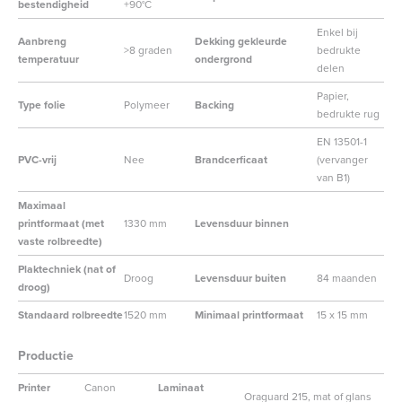
bestendigheid
+90°C
Enkel bij
Aanbreng
Dekking gekleurde
>8 graden
bedrukte
temperatuur
ondergrond
delen
Papier,
Type folie
Polymeer
Backing
bedrukte rug
EN 13501-1
PVC-vrij
Nee
Brandcerficaat
(vervanger
van B1)
Maximaal
printformaat (met
1330 mm
Levensduur binnen
vaste rolbreedte)
Plaktechniek (nat of
Droog
Levensduur buiten
84 maanden
droog)
Standaard rolbreedte
1520 mm
Minimaal printformaat
15 x 15 mm
Productie
Printer
Canon
Laminaat
Oraguard 215, mat of glans