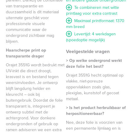
panelen. Dankzij de combinatie
en andere gladde ondergronden
van transparantie en
Te combineren met witte
duurzaamheid is dit materiaal
printlaag voor extra contrast
uitermate geschikt voor
Maximaal printformaat: 1370
professionele visuele
mm breed
communicatie waar de
Levertijd: 4 werkdagen
ondergrond zichtbaar mag
(spoedoptie mogelijk)
blijven.
Haarscherpe print op
Veelgestelde vragen
transparante drager
> Op welke ondergrond werkt
Orajet 3551G wordt bedrukt met
deze folie het best?
UV-inkt die direct droogt,
Orajet 3551G hecht optimaal op
krasvast is en bestand tegen
vlakke, niet-poreuze
weersinvloeden. Je ontwerp
oppervlakken zoals glas,
blijft langdurig helder en
plexiglas, kunststof of gecoat
kleurecht – ook bij
metaal.
buitengebruik. Doordat de folie
transparant is, integreert je
> Is het product herbruikbaar of
ontwerp subtiel met de
herpositioneerbaar?
achtergrond. Voor donkere
Nee, deze folie is voorzien van
ondergronden of gebruik op
een permanente lijmlaag en is
ramen adviseren we een extra