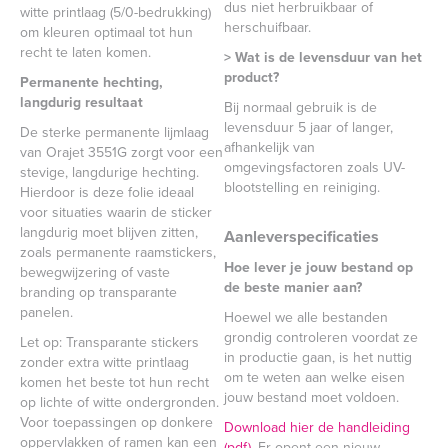
dus niet herbruikbaar of
witte printlaag (5/0-bedrukking)
herschuifbaar.
om kleuren optimaal tot hun
recht te laten komen.
> Wat is de levensduur van het
product?
Permanente hechting,
langdurig resultaat
Bij normaal gebruik is de
levensduur 5 jaar of langer,
De sterke permanente lijmlaag
afhankelijk van
van Orajet 3551G zorgt voor een
omgevingsfactoren zoals UV-
stevige, langdurige hechting.
blootstelling en reiniging.
Hierdoor is deze folie ideaal
voor situaties waarin de sticker
langdurig moet blijven zitten,
Aanleverspecificaties
zoals permanente raamstickers,
Hoe lever je jouw bestand op
bewegwijzering of vaste
de beste manier aan?
branding op transparante
panelen.
Hoewel we alle bestanden
grondig controleren voordat ze
Let op: Transparante stickers
in productie gaan, is het nuttig
zonder extra witte printlaag
om te weten aan welke eisen
komen het beste tot hun recht
jouw bestand moet voldoen.
op lichte of witte ondergronden.
Voor toepassingen op donkere
Download hier de handleiding
oppervlakken of ramen kan een
(pdf).
Er opent een nieuw