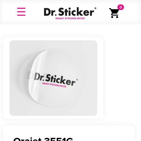
0
Orajet 3551G