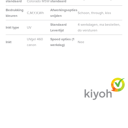
standaard
Colorado M5W
standaard
Bedrukking
Afwerkingsopties
C,M,Y,K,Wh
Schoon, through, kiss
kleuren
snijden
Standaard
4 werkdagen, ma bestellen,
Inkt type
UV
Levertijd
do versturen
UVgel 460
Spoed opties (1
Inkt
Nee
canon
werkdag)