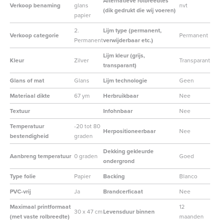
Alternatieve rolbreedtes
Verkoop benaming
glans
nvt
(dik gedrukt die wij voeren)
papier
2.
Lijm type (permanent,
Verkoop categorie
Permanent
Permanent
verwijderbaar etc.)
Lijm kleur (grijs,
Kleur
Zilver
Transparant
transparant)
Glans of mat
Glans
Lijm technologie
Geen
Materiaal dikte
67 ym
Herbruikbaar
Nee
Textuur
Infohnbaar
Nee
Temperatuur
-20 tot 80
Herpositioneerbaar
Nee
bestendigheid
graden
Dekking gekleurde
Aanbreng temperatuur
0 graden
Goed
ondergrond
Type folie
Papier
Backing
Blanco
PVC-vrij
Ja
Brandcerficaat
Nee
Maximaal printformaat
12
30 x 47 cm
Levensduur binnen
(met vaste rolbreedte)
maanden