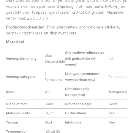
Ultra Destructable is een 51 ym dikke glans witte sticker van acryl,
voorzien van een permanent lijmlaag. Het materiaal is PVC-vrij en
geschikt voor toepassingen tussen -20 tot 80 graden. Maximale
velformaat: 25 x 30 cm.
Productvoorbeelden:
Productetiketten, promotionele stickers,
verpakkingsstickers en displaystickers.
Materiaal
Alternatieve rolbreedtes
Ultra
Verkoop benaming
(dik gedrukt die wij
nvt
Destructable
voeren)
2.
Lijm type (permanent,
Verkoop categorie
Permanent
Permanent
verwijderbaar etc.)
Lijm kleur (grijs,
Kleur
Wit
Transparant
transparant)
Glans of mat
Glans
Lijm technologie
Geen
Materiaal dikte
51 ym
Herbruikbaar
Nee
Textuur
Glad
Infohnbaar
Nee
Temperatuur
-20 tot 80