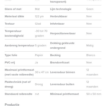
transparant)
Glans of mat
Mat
Lijm technologie
Geen
Materiaal dikte
122 ym
Herbruikbaar
Nee
Textuur
Glad
Infohnbaar
Nee
Temperatuur
-30 tot 70
Herpositioneerbaar
Nee
bestendigheid
graden
Dekking gekleurde
Aanbreng temperatuur
5 graden
Matig
ondergrond
Type folie
Papier
Backing
Blanco
PVC-vrij
Ja
Brandcerficaat
Nee
Maximaal printformaat
12
30 x 47 cm
Levensduur binnen
(met vaste rolbreedte)
maanden
Plaktechniek (nat of
12
Droog
Levensduur buiten
droog)
maanden
Standaard rolbreedte
nvt
Minimaal printformaat
50 x 50 mm
Productie