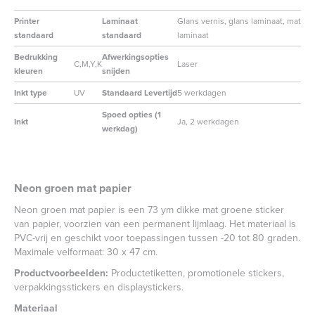
Printer
Laminaat
Glans vernis, glans laminaat, mat
standaard
standaard
laminaat
Bedrukking
Afwerkingsopties
C,M,Y,K
Laser
kleuren
snijden
Inkt type
UV
Standaard Levertijd
5 werkdagen
Spoed opties (1
Inkt
Ja, 2 werkdagen
werkdag)
Neon groen mat papier
Neon groen mat papier is een 73 ym dikke mat groene sticker
van papier, voorzien van een permanent lijmlaag. Het materiaal is
PVC-vrij en geschikt voor toepassingen tussen -20 tot 80 graden.
Maximale velformaat: 30 x 47 cm.
Productvoorbeelden:
Productetiketten, promotionele stickers,
verpakkingsstickers en displaystickers.
Materiaal