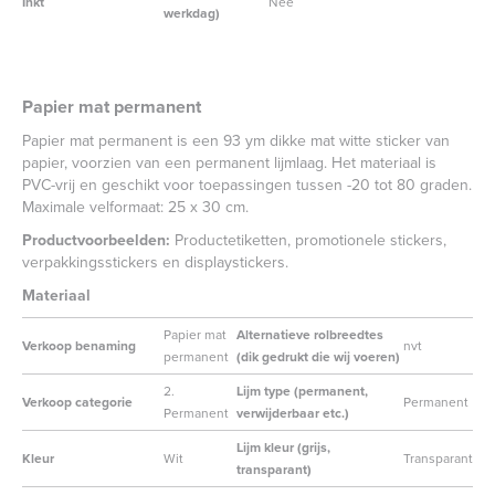
Inkt
Nee
werkdag)
Papier mat permanent
Papier mat permanent is een 93 ym dikke mat witte sticker van
papier, voorzien van een permanent lijmlaag. Het materiaal is
PVC-vrij en geschikt voor toepassingen tussen -20 tot 80 graden.
Maximale velformaat: 25 x 30 cm.
Productvoorbeelden:
Productetiketten, promotionele stickers,
verpakkingsstickers en displaystickers.
Materiaal
Papier mat
Alternatieve rolbreedtes
Verkoop benaming
nvt
permanent
(dik gedrukt die wij voeren)
2.
Lijm type (permanent,
Verkoop categorie
Permanent
Permanent
verwijderbaar etc.)
Lijm kleur (grijs,
Kleur
Wit
Transparant
transparant)