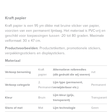
Kraft papier
Kraft papier is een 95 ym dikke mat bruine sticker van papier,
voorzien van een permanent lijmlaag. Het materiaal is PVC-vrij en
geschikt voor toepassingen tussen -20 tot 80 graden. Maximale
velformaat: 30 x 47 cm.
Productvoorbeelden:
Productetiketten, promotionele stickers,
verpakkingsstickers en displaystickers.
Materiaal
Kraft
Alternatieve rolbreedtes
Verkoop benaming
nvt
papier
(dik gedrukt die wij voeren)
2.
Lijm type (permanent,
Verkoop categorie
Permanent
Permanent
verwijderbaar etc.)
Lijm kleur (grijs,
Kleur
Bruin
Transparant
transparant)
Glans of mat
Mat
Lijm technologie
Geen