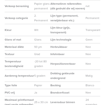
Papier glans
Alternatieve rolbreedtes
Verkoop benaming
nvt
permanent
(dik gedrukt die wij voeren)
2.
Lijm type (permanent,
Verkoop categorie
Permanent
Permanent
verwijderbaar etc.)
Lijm kleur (grijs,
Kleur
Wit
Transparant
transparant)
Glans of mat
Glans
Lijm technologie
Geen
Materiaal dikte
93 ym
Herbruikbaar
Nee
Textuur
Glad
Infohnbaar
Nee
Temperatuur
-20 tot 80
Herpositioneerbaar
Nee
bestendigheid
graden
Dekking gekleurde
Aanbreng temperatuur
5 graden
Matig
ondergrond
Type folie
Papier
Backing
Blanco
PVC-vrij
Ja
Brandcerficaat
Nee
Maximaal printformaat
24
25 x 30 cm
Levensduur binnen
(met vaste rolbreedte)
maanden