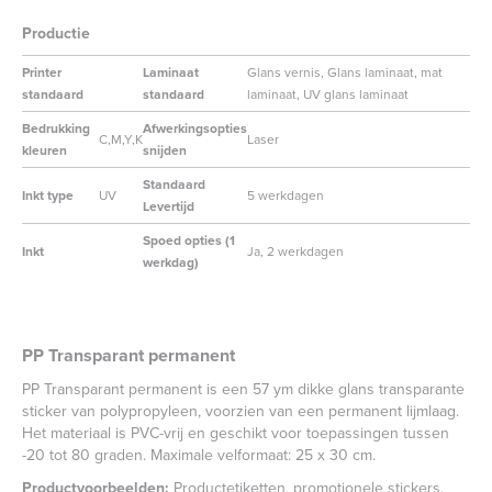
Productie
Printer
Laminaat
Glans vernis, Glans laminaat, mat
standaard
standaard
laminaat, UV glans laminaat
Bedrukking
Afwerkingsopties
C,M,Y,K
Laser
kleuren
snijden
Standaard
Inkt type
UV
5 werkdagen
Levertijd
Spoed opties (1
Inkt
Ja, 2 werkdagen
werkdag)
PP Transparant permanent
PP Transparant permanent is een 57 ym dikke glans transparante
sticker van polypropyleen, voorzien van een permanent lijmlaag.
Het materiaal is PVC-vrij en geschikt voor toepassingen tussen
-20 tot 80 graden. Maximale velformaat: 25 x 30 cm.
Productvoorbeelden:
Productetiketten, promotionele stickers,