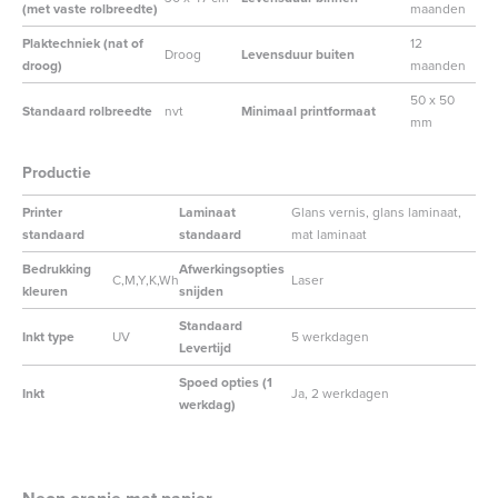
(met vaste rolbreedte)
maanden
Plaktechniek (nat of
12
Droog
Levensduur buiten
droog)
maanden
50 x 50
Standaard rolbreedte
nvt
Minimaal printformaat
mm
Productie
Printer
Laminaat
Glans vernis, glans laminaat,
standaard
standaard
mat laminaat
Bedrukking
Afwerkingsopties
C,M,Y,K,Wh
Laser
kleuren
snijden
Standaard
Inkt type
UV
5 werkdagen
Levertijd
Spoed opties (1
Inkt
Ja, 2 werkdagen
werkdag)