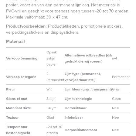
papier, voorzien van een permanent lijmlaag. Het materiaal is
PVC-vrij en geschikt voor toepassingen tussen -20 tot 70 graden.
Maximale velformaat: 30 x 47 cm.
Productvoorbeelden:
Productetiketten, promotionele stickers,
verpakkingsstickers en displaystickers.
Materiaal
Opaak
Alternatieve rolbreedtes (dik
Verkoop benaming
satijn
nvt
gedrukt die wij voeren)
papier
2.
Lijm type (permanent,
Verkoop categorie
Permanent
Permanent
verwijderbaar etc.)
Kleur
Wit
Lijm kleur (grijs, transparant)
Grijs
Glans of mat
Satijn
Lijm technologie
Geen
Materiaal dikte
54 ym
Herbruikbaar
Nee
Textuur
Glad
Infohnbaar
Nee
Temperatuur
-20 tot 70
Herpositioneerbaar
Nee
bestendigheid
graden