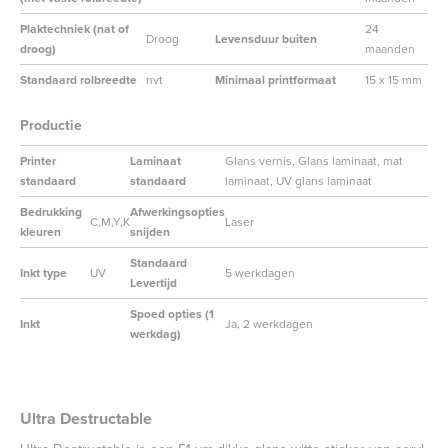
Plaktechniek (nat of
24
Droog
Levensduur buiten
droog)
maanden
Standaard rolbreedte
nvt
Minimaal printformaat
15 x 15 mm
Productie
Printer
Laminaat
Glans vernis, Glans laminaat, mat
standaard
standaard
laminaat, UV glans laminaat
Bedrukking
Afwerkingsopties
C,M,Y,K
Laser
kleuren
snijden
Standaard
Inkt type
UV
5 werkdagen
Levertijd
Spoed opties (1
Inkt
Ja, 2 werkdagen
werkdag)
Ultra Destructable