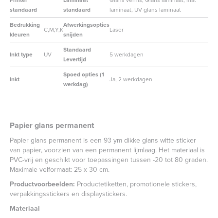
standaard
standaard
laminaat, UV glans laminaat
Bedrukking
Afwerkingsopties
C,M,Y,K
Laser
kleuren
snijden
Standaard
Inkt type
UV
5 werkdagen
Levertijd
Spoed opties (1
Inkt
Ja, 2 werkdagen
werkdag)
Papier glans permanent
Papier glans permanent is een 93 ym dikke glans witte sticker
van papier, voorzien van een permanent lijmlaag. Het materiaal is
PVC-vrij en geschikt voor toepassingen tussen -20 tot 80 graden.
Maximale velformaat: 25 x 30 cm.
Productvoorbeelden:
Productetiketten, promotionele stickers,
verpakkingsstickers en displaystickers.
Materiaal