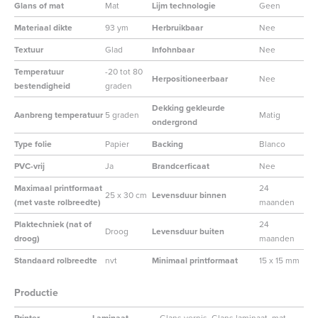
Glans of mat
Mat
Lijm technologie
Geen
Materiaal dikte
93 ym
Herbruikbaar
Nee
Textuur
Glad
Infohnbaar
Nee
Temperatuur
-20 tot 80
Herpositioneerbaar
Nee
bestendigheid
graden
Dekking gekleurde
Aanbreng temperatuur
5 graden
Matig
ondergrond
Type folie
Papier
Backing
Blanco
PVC-vrij
Ja
Brandcerficaat
Nee
Maximaal printformaat
24
25 x 30 cm
Levensduur binnen
(met vaste rolbreedte)
maanden
Plaktechniek (nat of
24
Droog
Levensduur buiten
droog)
maanden
Standaard rolbreedte
nvt
Minimaal printformaat
15 x 15 mm
Productie
Printer
Laminaat
Glans vernis, Glans laminaat, mat