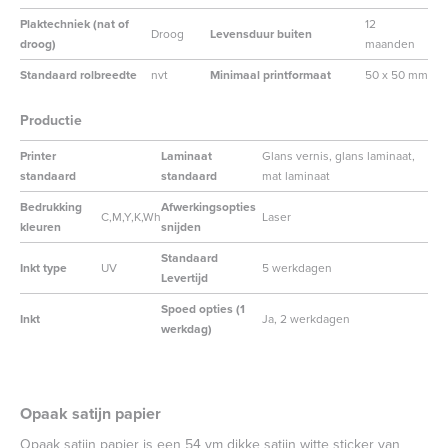
Plaktechniek (nat of
12
Droog
Levensduur buiten
droog)
maanden
Standaard rolbreedte
nvt
Minimaal printformaat
50 x 50 mm
Productie
Printer
Laminaat
Glans vernis, glans laminaat,
standaard
standaard
mat laminaat
Bedrukking
Afwerkingsopties
C,M,Y,K,Wh
Laser
kleuren
snijden
Standaard
Inkt type
UV
5 werkdagen
Levertijd
Spoed opties (1
Inkt
Ja, 2 werkdagen
werkdag)
Opaak satijn papier
Opaak satijn papier is een 54 ym dikke satijn witte sticker van