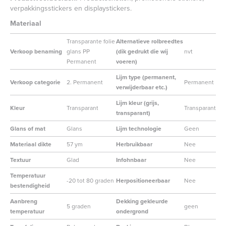
verpakkingsstickers en displaystickers.
Materiaal
Transparante folie
Alternatieve rolbreedtes
Verkoop benaming
glans PP
(dik gedrukt die wij
nvt
Permanent
voeren)
Lijm type (permanent,
Verkoop categorie
2. Permanent
Permanent
verwijderbaar etc.)
Lijm kleur (grijs,
Kleur
Transparant
Transparant
transparant)
Glans of mat
Glans
Lijm technologie
Geen
Materiaal dikte
57 ym
Herbruikbaar
Nee
Textuur
Glad
Infohnbaar
Nee
Temperatuur
-20 tot 80 graden
Herpositioneerbaar
Nee
bestendigheid
Aanbreng
Dekking gekleurde
5 graden
geen
temperatuur
ondergrond