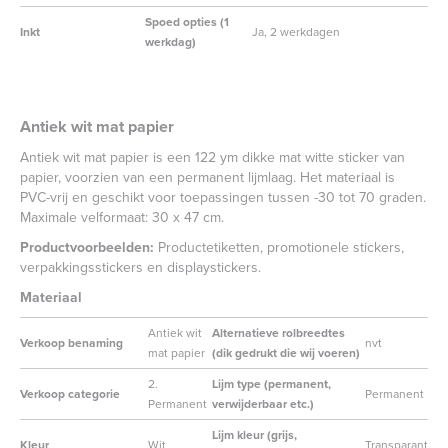
Spoed opties (1
Inkt
Ja, 2 werkdagen
werkdag)
Antiek wit mat papier
Antiek wit mat papier is een 122 ym dikke mat witte sticker van
papier, voorzien van een permanent lijmlaag. Het materiaal is
PVC-vrij en geschikt voor toepassingen tussen -30 tot 70 graden.
Maximale velformaat: 30 x 47 cm.
Productvoorbeelden:
Productetiketten, promotionele stickers,
verpakkingsstickers en displaystickers.
Materiaal
Antiek wit
Alternatieve rolbreedtes
Verkoop benaming
nvt
mat papier
(dik gedrukt die wij voeren)
2.
Lijm type (permanent,
Verkoop categorie
Permanent
Permanent
verwijderbaar etc.)
Lijm kleur (grijs,
Kleur
Wit
Transparant