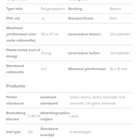
Type folie
Polypropyleen
Backing
Blanco
PVC-vrij
Ja
Brandcerficaat
Nee
Maximaal
printformaat (met
30 x 47 cm
Levensduur binnen
24 maanden
vaste rolbreedte)
Plaktechniek (nat of
Droog
Levensduur buiten
24 maanden
droog)
Standaard
nvt
Minimaal printformaat
15 x 15 mm
rolbreedte
Productie
Printer
Laminaat
Glans vernis, Glans laminaat, mat
standaard
standaard
laminaat, UV glans laminaat
Bedrukking
Afwerkingsopties
C,M,Y,K
Laser
kleuren
snijden
Standaard
Inkt type
UV
5 werkdagen
levertijd