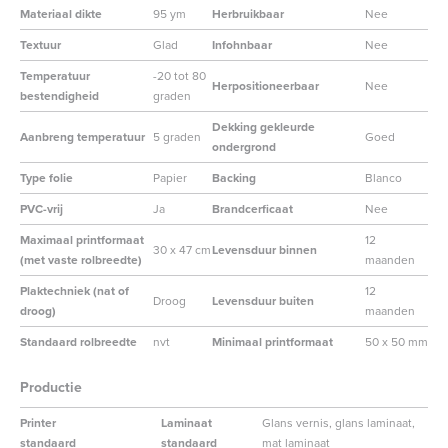
Materiaal dikte
95 ym
Herbruikbaar
Nee
Textuur
Glad
Infohnbaar
Nee
Temperatuur
-20 tot 80
Herpositioneerbaar
Nee
bestendigheid
graden
Dekking gekleurde
Aanbreng temperatuur
5 graden
Goed
ondergrond
Type folie
Papier
Backing
Blanco
PVC-vrij
Ja
Brandcerficaat
Nee
Maximaal printformaat
12
30 x 47 cm
Levensduur binnen
(met vaste rolbreedte)
maanden
Plaktechniek (nat of
12
Droog
Levensduur buiten
droog)
maanden
Standaard rolbreedte
nvt
Minimaal printformaat
50 x 50 mm
Productie
Printer
Laminaat
Glans vernis, glans laminaat,
standaard
standaard
mat laminaat