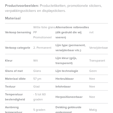
Productvoorbeelden:
Productetiketten, promotionele stickers,
verpakkingsstickers en displaystickers.
Materiaal
Witte folie glans
Alternatieve rolbreedtes
Verkoop benaming
PP
(dik gedrukt die wij
nvt
Promotioneel
voeren)
Lijm type (permanent,
Verkoop categorie
2. Permanent
Verwijderbaar
verwijderbaar etc.)
Lijm kleur (grijs,
Kleur
Wit
Transparant
transparant)
Glans of mat
Glans
Lijm technologie
Geen
Materiaal dikte
57 ym
Herbruikbaar
Nee
Textuur
Glad
Infohnbaar
Nee
Temperatuur
- 5 tot 60
Herpositioneerbaar
Nee
bestendigheid
graden
Aanbreng
Dekking gekleurde
5 graden
Matig
temperatuur
ondergrond