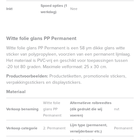
Spoed opties (1
Inkt
Nee
werkdag)
Witte folie glans PP Permanent
Witte folie glans PP Permanent is een 58 ym dikke glans witte
sticker van polypropyleen, voorzien van een permanent lijmlaag.
Het materiaal is PVC-vrij en geschikt voor toepassingen tussen
-20 tot 80 graden. Maximale velformaat: 25 x 30 cm.
Productvoorbeelden:
Productetiketten, promotionele stickers,
verpakkingsstickers en displaystickers.
Materiaal
Witte folie
Alternatieve rolbreedtes
Verkoop benaming
glans PP
(dik gedrukt die wij
nvt
Permanent
voeren)
Lijm type (permanent,
Verkoop categorie
2. Permanent
Permanent
verwijderbaar etc.)