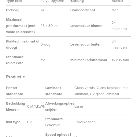
Type folie
Polypropyleen
Backing
Blanco
PVC-vrij
Ja
Brandcerficaat
Nee
Maximaal
24
printformaat (met
25 x 30 cm
Levensduur binnen
maanden
vaste rolbreedte)
Plaktechniek (nat of
24
Droog
Levensduur buiten
droog)
maanden
Standaard
nvt
Minimaal printformaat
15 x 15 mm
rolbreedte
Productie
Printer
Laminaat
Glans vernis, Glans laminaat, mat
standaard
standaard
laminaat, UV glans laminaat
Bedrukking
Afwerkingsopties
C,M,Y,K,Wh
Laser
kleuren
snijden
Standaard
Inkt type
UV
5 werkdagen
Levertijd
Spoed opties (1