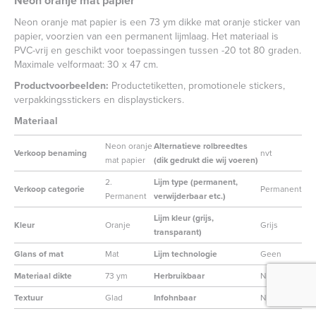
Neon oranje mat papier
Neon oranje mat papier is een 73 ym dikke mat oranje sticker van
papier, voorzien van een permanent lijmlaag. Het materiaal is
PVC-vrij en geschikt voor toepassingen tussen -20 tot 80 graden.
Maximale velformaat: 30 x 47 cm.
Productvoorbeelden:
Productetiketten, promotionele stickers,
verpakkingsstickers en displaystickers.
Materiaal
Neon oranje
Alternatieve rolbreedtes
Verkoop benaming
nvt
mat papier
(dik gedrukt die wij voeren)
2.
Lijm type (permanent,
Verkoop categorie
Permanent
Permanent
verwijderbaar etc.)
Lijm kleur (grijs,
Kleur
Oranje
Grijs
transparant)
Glans of mat
Mat
Lijm technologie
Geen
Materiaal dikte
73 ym
Herbruikbaar
Nee
Textuur
Glad
Infohnbaar
Nee