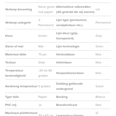
Neon groen
Alternatieve rolbreedtes
Verkoop benaming
nvt
mat papier
(dik gedrukt die wij voeren)
2.
Lijm type (permanent,
Verkoop categorie
Permanent
Permanent
verwijderbaar etc.)
Lijm kleur (grijs,
Kleur
Groen
Grijs
transparant)
Glans of mat
Mat
Lijm technologie
Geen
Materiaal dikte
73 ym
Herbruikbaar
Nee
Textuur
Glad
Infohnbaar
Nee
Temperatuur
-20 tot 80
Herpositioneerbaar
Nee
bestendigheid
graden
Dekking gekleurde
Aanbreng temperatuur
0 graden
Goed
ondergrond
Type folie
Papier
Backing
Blanco
PVC-vrij
Ja
Brandcerficaat
Nee
Maximaal printformaat
12
30 x 47 cm
Levensduur binnen