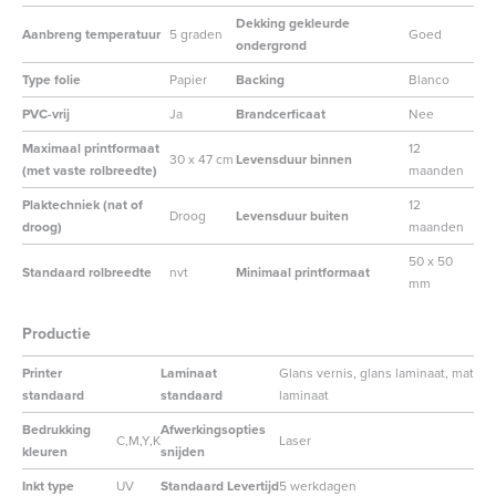
Dekking gekleurde
Aanbreng temperatuur
5 graden
Goed
ondergrond
Type folie
Papier
Backing
Blanco
PVC-vrij
Ja
Brandcerficaat
Nee
Maximaal printformaat
12
30 x 47 cm
Levensduur binnen
(met vaste rolbreedte)
maanden
Plaktechniek (nat of
12
Droog
Levensduur buiten
droog)
maanden
50 x 50
Standaard rolbreedte
nvt
Minimaal printformaat
mm
Productie
Printer
Laminaat
Glans vernis, glans laminaat, mat
standaard
standaard
laminaat
Bedrukking
Afwerkingsopties
C,M,Y,K
Laser
kleuren
snijden
Inkt type
UV
Standaard Levertijd
5 werkdagen