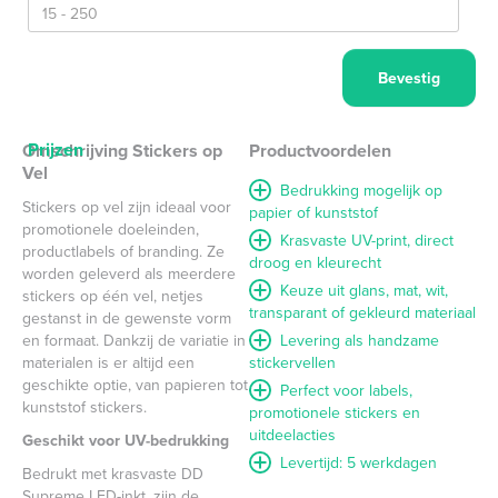
Prijzen
Omschrijving Stickers op
Productvoordelen
Vel
Bedrukking mogelijk op
Stickers op vel zijn ideaal voor
papier of kunststof
promotionele doeleinden,
Krasvaste UV-print, direct
productlabels of branding. Ze
droog en kleurecht
worden geleverd als meerdere
Keuze uit glans, mat, wit,
stickers op één vel, netjes
transparant of gekleurd materiaal
gestanst in de gewenste vorm
en formaat. Dankzij de variatie in
Levering als handzame
materialen is er altijd een
stickervellen
geschikte optie, van papieren tot
Perfect voor labels,
kunststof stickers.
promotionele stickers en
uitdeelacties
Geschikt voor UV-bedrukking
Levertijd: 5 werkdagen
Bedrukt met krasvaste DD
Supreme LED-inkt, zijn de