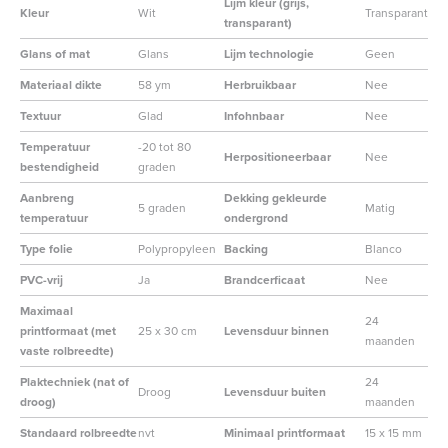
Lijm kleur (grijs,
Kleur
Wit
Transparant
transparant)
Glans of mat
Glans
Lijm technologie
Geen
Materiaal dikte
58 ym
Herbruikbaar
Nee
Textuur
Glad
Infohnbaar
Nee
Temperatuur
-20 tot 80
Herpositioneerbaar
Nee
bestendigheid
graden
Aanbreng
Dekking gekleurde
5 graden
Matig
temperatuur
ondergrond
Type folie
Polypropyleen
Backing
Blanco
PVC-vrij
Ja
Brandcerficaat
Nee
Maximaal
24
printformaat (met
25 x 30 cm
Levensduur binnen
maanden
vaste rolbreedte)
Plaktechniek (nat of
24
Droog
Levensduur buiten
droog)
maanden
Standaard rolbreedte
nvt
Minimaal printformaat
15 x 15 mm