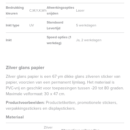
Bedrukking
Afwerkingsopties
C,M,Y,K,Wh
Laser
kleuren
snijden
Standaard
Inkt type
UV
5 werkdagen
Levertijd
Spoed opties (1
Inkt
Ja, 2 werkdagen
werkdag)
Zilver glans papier
Zilver glans papier is een 67 ym dikke glans zilveren sticker van
papier, voorzien van een permanent lijmlaag. Het materiaal is
PVC-vrij en geschikt voor toepassingen tussen -20 tot 80 graden.
Maximale velformaat: 30 x 47 cm.
Productvoorbeelden:
Productetiketten, promotionele stickers,
verpakkingsstickers en displaystickers.
Materiaal
Zilver