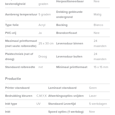
Herpositioneerbaar
Nee
bestendigheid
graden
Dekking gekleurde
Aanbreng temperatuur
5 graden
Matig
ondergrond
Type folie
Acryl
Backing
Blanco
PVC-vrij
Ja
Brandcerficaat
Nee
Maximaal printformaat
24
25 x 30 cm
Levensduur binnen
(met vaste rolbreedte)
maanden
Plaktechniek (nat of
24
Droog
Levensduur buiten
droog)
maanden
Standaard rolbreedte
nvt
Minimaal printformaat
15 x 15 mm
Productie
Printer standaard
Laminaat standaard
Geen
Bedrukking kleuren
C,M,Y,K
Afwerkingsopties snijden
Laser
Inkt type
UV
Standaard Levertijd
5 werkdagen
Inkt
Spoed opties (1 werkdag)
Nee