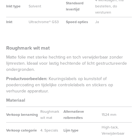
4 werkdagen, ma
Standaard
Inkt type
Solvent
bestellen, do
levertijd
versturen
Inkt
Ultrachrome® GS3
Spoed opties
Ja
Roughmark wit mat
Matte folie met sterke hechting en toch verwijderbaar zonder
lijmresten. Ideaal voor lastig hechtende of licht gestructureerde
ondergronden.
Productvoorbeelden:
Keuringslabels op kunststof of
poedercoating en tijdelijke controlelabels en stickers op
verhuurde apparatuur.
Materiaal
Roughmark
Alternatieve
Verkoop benaming
1524 mm
wit mat
rolbreedtes
High-tack,
Verkoop categorie
4. Specials
Lijm type
Verwijderbaar