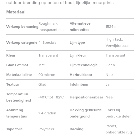
outdoor branding op beton of hout, tijdelijke muurprints
Materiaal
Roughmark
Alternatieve
Verkoop benaming
1524 mm
transparant mat
rolbreedtes
High-tack,
Verkoop categorie
4. Specials
Lijm type
Verwijderbaar
Kleur
Transparant
Lijm kleur
Transparant
Glans of mat
Mat
Lijm technologie
Geen
Materiaal dikte
90 micron
Herbruikbaar
Nee
Textuur
Glad
Infohnbaar
Ja
Temperatuur
-40°C tot +82°C
Herpositioneerbaar
Nee
bestendigheid
Aanbreng
Dekking gekleurde
Enkel bij
> 4 graden
temperatuur
ondergrond
bedrukte delen
Papier,
Type folie
Polymeer
Backing
onbedrukte rug