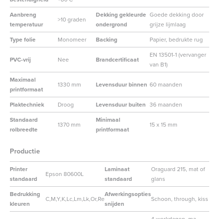
Aanbreng
Dekking gekleurde
Goede dekking door
>10 graden
temperatuur
ondergrond
grijze lijmlaag
Type folie
Monomeer
Backing
Papier, bedrukte rug
EN 13501-1 (vervanger
PVC-vrij
Nee
Brandcertificaat
van B1)
Maximaal
1330 mm
Levensduur binnen
60 maanden
printformaat
Plaktechniek
Droog
Levensduur buiten
36 maanden
Standaard
Minimaal
1370 mm
15 x 15 mm
rolbreedte
printformaat
Productie
Printer
Laminaat
Oraguard 215, mat of
Epson 80600L
standaard
standaard
glans
Bedrukking
Afwerkingsopties
C,M,Y,K,Lc,Lm,Lk,Or,Re
Schoon, through, kiss
kleuren
snijden