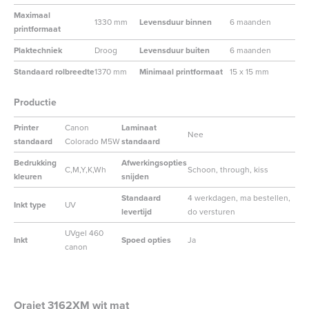
Maximaal
1330 mm
Levensduur binnen
6 maanden
printformaat
Plaktechniek
Droog
Levensduur buiten
6 maanden
Standaard rolbreedte
1370 mm
Minimaal printformaat
15 x 15 mm
Productie
Printer
Canon
Laminaat
Nee
standaard
Colorado M5W
standaard
Bedrukking
Afwerkingsopties
C,M,Y,K,Wh
Schoon, through, kiss
kleuren
snijden
Standaard
4 werkdagen, ma bestellen,
Inkt type
UV
levertijd
do versturen
UVgel 460
Inkt
Spoed opties
Ja
canon
Orajet 3162XM wit mat