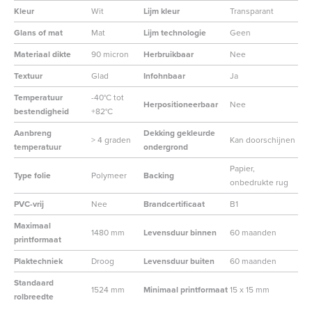
Kleur
Wit
Lijm kleur
Transparant
Glans of mat
Mat
Lijm technologie
Geen
Materiaal dikte
90 micron
Herbruikbaar
Nee
Textuur
Glad
Infohnbaar
Ja
Temperatuur
-40°C tot
Herpositioneerbaar
Nee
bestendigheid
+82°C
Aanbreng
Dekking gekleurde
> 4 graden
Kan doorschijnen
temperatuur
ondergrond
Papier,
Type folie
Polymeer
Backing
onbedrukte rug
PVC-vrij
Nee
Brandcertificaat
B1
Maximaal
1480 mm
Levensduur binnen
60 maanden
printformaat
Plaktechniek
Droog
Levensduur buiten
60 maanden
Standaard
1524 mm
Minimaal printformaat
15 x 15 mm
rolbreedte