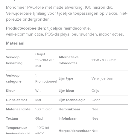
Monomeer PVC-folie met matte afwerking, 100 micron dik.
Verwijderbare lijmlaag voor tijdelijke toepassingen op vlakke, niet-
poreuze ondergronden.
Productvoorbeelden:
tijdelijke raamdecoratie,
winkelcommunicatie, POS-displays, beurswanden, indoor acties.
Materiaal
Orajet
Verkoop
Alternatieve
3162XM wit
1050 - 1600 mm
benaming
rolbreedtes
mat
Verkoop
1.
Lijm type
Verwijderbaar
categorie
Promotioneel
Kleur
Wit
Lijm kleur
Grijs
Glans of mat
Mat
Lijm technologie
Geen
Materiaal dikte
100 micron
Herbruikbaar
Nee
Textuur
Glad
Infohnbaar
Nee
Temperatuur
-40°C tot
Herpositioneerbaar
Nee
bestendigheid
+80°C