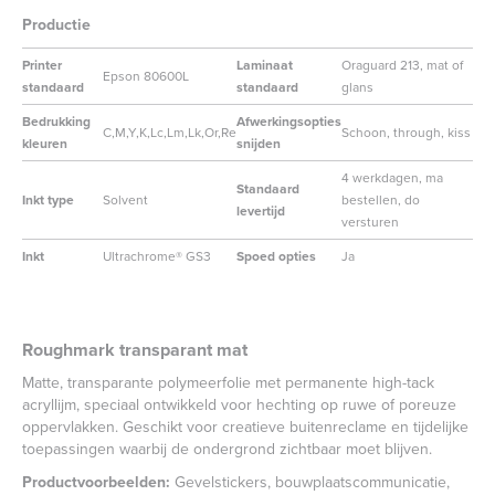
Productie
Printer
Laminaat
Oraguard 213, mat of
Epson 80600L
standaard
standaard
glans
Bedrukking
Afwerkingsopties
C,M,Y,K,Lc,Lm,Lk,Or,Re
Schoon, through, kiss
kleuren
snijden
4 werkdagen, ma
Standaard
Inkt type
Solvent
bestellen, do
levertijd
versturen
Inkt
Ultrachrome® GS3
Spoed opties
Ja
Roughmark transparant mat
Matte, transparante polymeerfolie met permanente high-tack
acryllijm, speciaal ontwikkeld voor hechting op ruwe of poreuze
oppervlakken. Geschikt voor creatieve buitenreclame en tijdelijke
toepassingen waarbij de ondergrond zichtbaar moet blijven.
Productvoorbeelden:
Gevelstickers, bouwplaatscommunicatie,