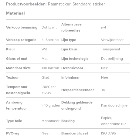
Productvoorbeelden:
Raamsticker, Standaard sticker
Materiaal
Alternatieve
Verkoop benaming
Dotfix wit
nvt
rolbreedtes
Verkoop categorie
4. Specials
Lijm type
Verwijderbaar
Kleur
Wit
Lijm kleur
Transparant
Glans of mat
Mat
Lijm technologie
Dot belijming
Materiaal dikte
100 micron
Herbruikbaar
Nee
Textuur
Glad
Infohnbaar
Nee
Temperatuur
-30°C tot
Herpositioneerbaar
Ja
bestendigheid
+120°C
Aanbreng
Dekking gekleurde
> 10 graden
Kan doorschijnen
temperatuur
ondergrond
Papier,
Type folie
Monomeer
Backing
onbedrukte rug
PVC-vrij
Nee
Brandcertificaat
ISO 3795