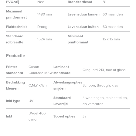
PVC-vrij
Nee
Brandcerficaat
B1
Maximaal
1480 mm
Levensduur binnen
60 maanden
printformaat
Plaktechniek
Droog
Levensduur buiten
60 maanden
Standaard
Minimaal
1524 mm
15 x 15 mm
rolbreedte
printformaat
Productie
Printer
Canon
Laminaat
Oraguard 213, mat of glans
standaard
Colorado M5W
standaard
Bedrukking
Afwerkingsopties
C,M,Y,K,Wh
Schoon, through, kiss
kleuren
snijden
Standaard
4 werkdagen, ma bestellen,
Inkt type
UV
Levertijd
do versturen
UVgel 460
Inkt
Spoed opties
Ja
canon