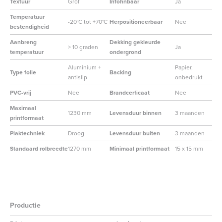
Textuur
Grof
Infohnbaar
Ja
Temperatuur
-20°C tot +70°C
Herpositioneerbaar
Nee
bestendigheid
Aanbreng
Dekking gekleurde
> 10 graden
Ja
temperatuur
ondergrond
Aluminium +
Papier,
Type folie
Backing
antislip
onbedrukt
PVC-vrij
Nee
Brandcerficaat
Nee
Maximaal
1230 mm
Levensduur binnen
3 maanden
printformaat
Plaktechniek
Droog
Levensduur buiten
3 maanden
Standaard rolbreedte
1270 mm
Minimaal printformaat
15 x 15 mm
Productie