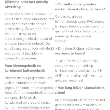
Slijtvaste print met antislip
> Op welke ondergronden
afwerking
werken vloerstickers het beste?
Onze vloerstickers bestaan uit
Op vlakke, gladde
een zelfklevende onderfolie met
binnenvloeren zoals PVC, tegels,
een gecertificeerde antislip
laminaat, beton, epoxyvloeren of
laminaatlaag. Ze worden bedrukt
gecoat hout. Voor buitengebruik
met een krasvast en
alleen op droge, gladde
kleurkrachtige inkt die bestand
stoepen.
is tegen intensief gebruik. De
antisliplaag zorgt voor veiligheid
> Zijn vloerstickers veilig om
en voorkomt uitglijden bij
overheen te lopen?
normaal voetverkeer.
Ja, al onze vloerstickers zijn
Voor binnengebruik en
voorzien van een antislip
kortdurend buitengebruik
laminaat dat voldoet aan de R9-
of R11-norm, afhankelijk van het
Vloerstickers zijn geschikt voor
gekozen materiaal.
vlakke binnenvloeren zoals
tegels, linoleum, beton of gecoat
> Hoe lang blijven vloerstickers
hout. Voor buitengebruik bieden
zitten?
we speciale folies die
Bij binnengebruik houden ze het
kortdurend op stoep of straat
gemiddeld 3 tot 6 maanden vol.
kunnen worden toegepast (bij
Buiten zijn ze afhankelijk van