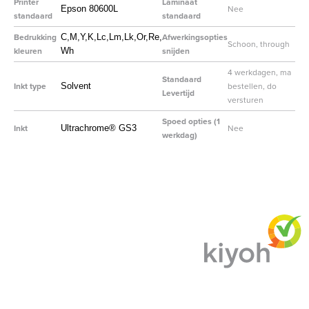
Printer
Laminaat
Nee
Epson 80600L
standaard
standaard
Bedrukking
Afwerkingsopties
C,M,Y,K,Lc,Lm,Lk,Or,Re,
Schoon, through
kleuren
snijden
Wh
4 werkdagen, ma
Standaard
Inkt type
bestellen, do
Solvent
Levertijd
versturen
Spoed opties (1
Inkt
Nee
Ultrachrome® GS3
werkdag)