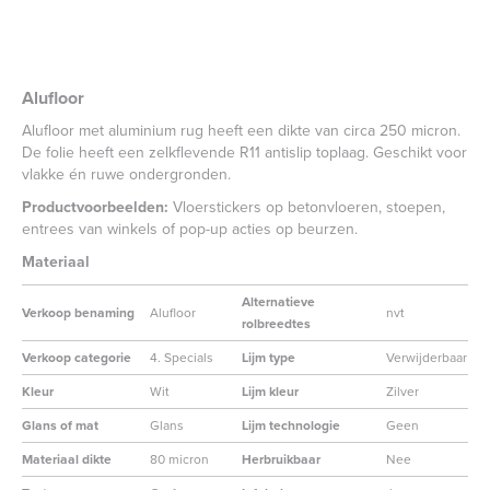
Alufloor
Alufloor met aluminium rug heeft een dikte van circa 250 micron.
De folie heeft een zelkflevende R11 antislip toplaag. Geschikt voor
vlakke én ruwe ondergronden.
Productvoorbeelden:
Vloerstickers op betonvloeren, stoepen,
entrees van winkels of pop-up acties op beurzen.
Materiaal
Alternatieve
Verkoop benaming
Alufloor
nvt
rolbreedtes
Verkoop categorie
4. Specials
Lijm type
Verwijderbaar
Kleur
Wit
Lijm kleur
Zilver
Glans of mat
Glans
Lijm technologie
Geen
Materiaal dikte
80 micron
Herbruikbaar
Nee