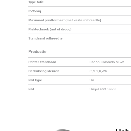
Type folie
PVC-vrij
Maximaal printformaat (met vaste rolbreedte)
Plaktechniek (nat of droog)
Standaard rolbreedte
Productie
Printer standaard
Canon Colorado M5W
Bedrukking kleuren
C,M,Y,K,Wh
Inkt type
UV
Inkt
UVgel 460 canon