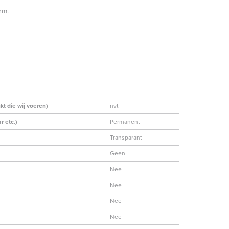
rm.
kt die wij voeren)
nvt
r etc.)
Permanent
Transparant
Geen
Nee
Nee
Nee
Nee