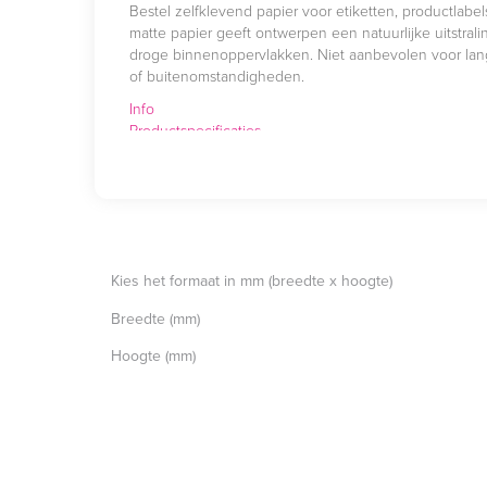
Bestel zelfklevend papier voor etiketten, productlabe
matte papier geeft ontwerpen een natuurlijke uitstrali
droge binnenoppervlakken. Niet aanbevolen voor lang
of buitenomstandigheden.
Info
Productspecificaties
Aanleverspecificaties
FAQ
Kies het formaat in mm (breedte x hoogte)
Breedte (mm)
Hoogte (mm)