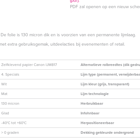
(pdf).
PDF zal openen op een nieuw sche
 De folie is 130 micron dik en is voorzien van een permanente lijmlaag.
met extra gebruiksgemak, uitdeelacties bij evenementen of retail.
Zelfklevend papier Canon IJM817
Alternatieve rolbreedtes (dik gedru
4. Specials
Lijm type (permanent, verwijderbaa
Wit
Lijm kleur (grijs, transparant)
Mat
Lijm technologie
130 micron
Herbruikbaar
Glad
Infohnbaar
-40°C tot +60°C
Herpositioneerbaar
> 0 graden
Dekking gekleurde ondergrond