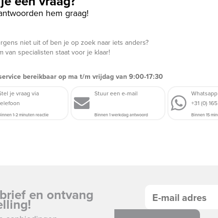
je een vraag?
antwoorden hem graag!
rgens niet uit of ben je op zoek naar iets anders?
 van specialisten staat voor je klaar!
service bereikbaar op ma t/m vrijdag van 9:00-17:30
Stel je vraag via
Stuur een e-mail
Whatsapp
telefoon
+31 (0) 16
innen 1-2 minuten reactie
Binnen 1 werkdag antwoord
Binnen 15 min
sbrief en ontvang
lling!