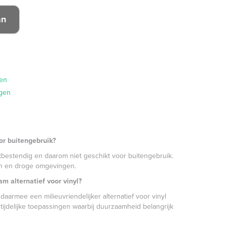
gen
ngen
oor buitengebruik?
htbestendig en daarom niet geschikt voor buitengebruik.
en en droge omgevingen.
am alternatief voor vinyl?
 daarmee een milieuvriendelijker alternatief voor vinyl
r tijdelijke toepassingen waarbij duurzaamheid belangrijk