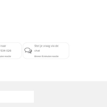
 naar
Stel je vraag via de
5 534 026
chat
uten reactie
Binnen 15 minuten reactie