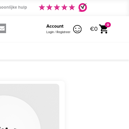
soonlijke hulp
0
Account
€0
Login / Registreer