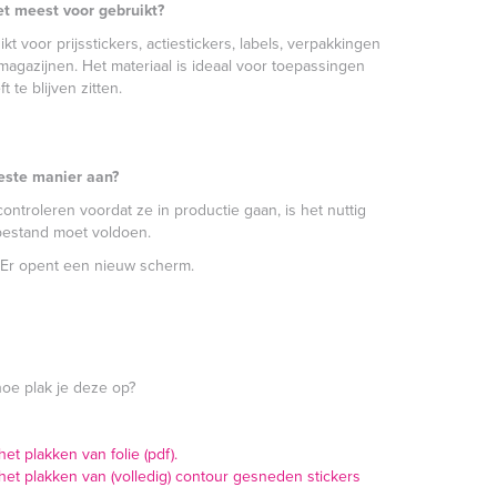
et meest voor gebruikt?
t voor prijsstickers, actiestickers, labels, verpakkingen
f magazijnen. Het materiaal is ideaal voor toepassingen
t te blijven zitten.
este manier aan?
ntroleren voordat ze in productie gaan, is het nuttig
bestand moet voldoen.
Er opent een nieuw scherm.
hoe plak je deze op?
t plakken van folie (pdf).
et plakken van (volledig) contour gesneden stickers