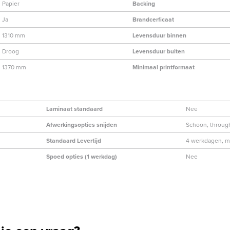
Papier
Backing
Ja
Brandcerficaat
1310 mm
Levensduur binnen
Droog
Levensduur buiten
1370 mm
Minimaal printformaat
Laminaat standaard
Nee
Afwerkingsopties snijden
Schoon, through
Standaard Levertijd
4 werkdagen, ma
Spoed opties (1 werkdag)
Nee