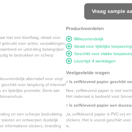
Productvoordelen
iaal met een kleeflaag, ideaal voor
Milieuvriendelijk
l gebruikt voor acties, verpakkingen,
Ideaal voor tijdelijke toepassin
aamheid en uitstraling belangrijker
Geschikt voor vlakke toepassi
oudig te bedrukken en scherp
Levertijd: 4 werkdagen
Veelgestelde vragen
uvriendelijk alternatief voor vinyl
> Is zelfklevend papier geschikt v
 geschikt voor langdurig of intensief
s en tijdelijke promotie. Denk aan
Nee, zelfklevend papier is niet voc
 binnenshuis.
Het materiaal is bedoeld voor binn
> Is zelfklevend papier een duurza
straling en een scherpe bedrukking.
Ja, zelfklevend papier is PVC-vrij en
 teksten en ontwerpen duidelijk
stickers. Het is vooral geschikt voo
oor informatieve stickers, branding
is.