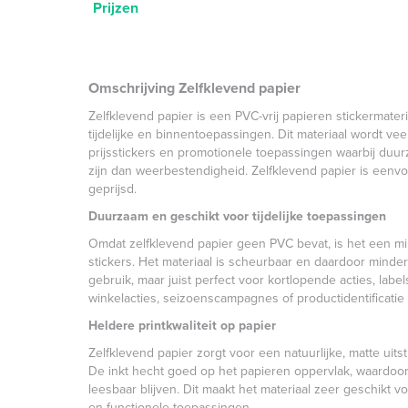
Prijzen
Omschrijving Zelfklevend papier
Zelfklevend papier is een PVC-vrij papieren sticker­mater
tijdelijke en binnen­toepassingen. Dit materiaal wordt vee
prijsstickers en promotionele toepassingen waarbij duurz
zijn dan weerbestendigheid. Zelfklevend papier is eenv
geprijsd.
Duurzaam en geschikt voor tijdelijke toepassingen
Omdat zelfklevend papier geen PVC bevat, is het een milie
stickers. Het materiaal is scheurbaar en daardoor minder
gebruik, maar juist perfect voor kortlopende acties, label
winkelacties, seizoenscampagnes of productidentificatie
Heldere printkwaliteit op papier
Zelfklevend papier zorgt voor een natuurlijke, matte uit
De inkt hecht goed op het papieren oppervlak, waardoor
leesbaar blijven. Dit maakt het materiaal zeer geschikt v
en functionele toepassingen.