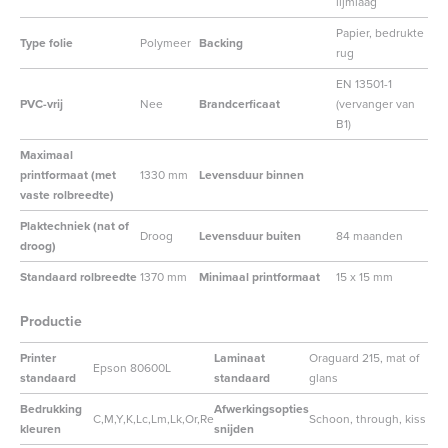
lijmlaag
Papier, bedrukte
Type folie
Polymeer
Backing
rug
EN 13501-1
PVC-vrij
Nee
Brandcerficaat
(vervanger van
B1)
Maximaal
printformaat (met
1330 mm
Levensduur binnen
vaste rolbreedte)
Plaktechniek (nat of
Droog
Levensduur buiten
84 maanden
droog)
Standaard rolbreedte
1370 mm
Minimaal printformaat
15 x 15 mm
Productie
Printer
Laminaat
Oraguard 215, mat of
Epson 80600L
standaard
standaard
glans
Bedrukking
Afwerkingsopties
C,M,Y,K,Lc,Lm,Lk,Or,Re
Schoon, through, kiss
kleuren
snijden