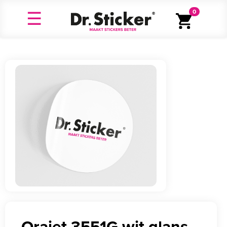
0
Orajet 3551G wit glans