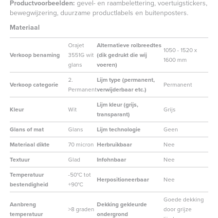
Productvoorbeelden:
gevel- en raambelettering, voertuigstickers,
bewegwijzering, duurzame productlabels en buitenposters.
Materiaal
Orajet
Alternatieve rolbreedtes
1050 - 1520 x
Verkoop benaming
3551G wit
(dik gedrukt die wij
1600 mm
glans
voeren)
2.
Lijm type (permanent,
Verkoop categorie
Permanent
Permanent
verwijderbaar etc.)
Lijm kleur (grijs,
Kleur
Wit
Grijs
transparant)
Glans of mat
Glans
Lijm technologie
Geen
Materiaal dikte
70 micron
Herbruikbaar
Nee
Textuur
Glad
Infohnbaar
Nee
Temperatuur
-50°C tot
Herpositioneerbaar
Nee
bestendigheid
+90°C
Goede dekking
Aanbreng
Dekking gekleurde
>8 graden
door grijze
temperatuur
ondergrond