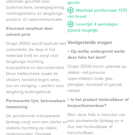
uitermate geschikt voor
gevels
buitenreclame, bewegwijzering,
Maximaal printformaat: 1370
voertuigstickers en langdurige
mm breed
product- of raamcommunicatie.
Levertijd: 4 werkdagen
Kleurvast resultaat door
(spoed mogelijk)
solvent print
Veelgestelde vragen
Orajet 3551G wordt bedrukt met
solventinkt, die diep in het
> Op welke ondergrond werkt
materiaal trekt en zorgt voor
deze folie het best?
langdurige hechting,
Orajet 3551G hecht optimaal op
krasvastheid en kleurintensiteit.
vlakke, niet-poreuze
Deze inkttechniek maakt de
oppervlakken zoals glas,
stickers bestand tegen weer,
plexiglas, kunststof of gecoat
zon en reiniging – perfect voor
metaal.
langdurig buitengebruik.
> Is het product herbruikbaar of
Permanente lijm, betrouwbare
herpositioneerbaar?
toepassing
Nee, deze folie is voorzien van
De permanente transparante
een permanente lijmlaag en is
lijmlaag zorgt voor een sterke en
dus niet herbruikbaar of
stabiele hechting op vlakke
herschuifbaar.
ondergronden. Eenmaal