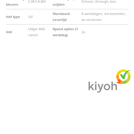
C,M,Y,K,Wh
Schoon, through, kiss
kleuren
snijden
Standaard
4 werkdagen, ma bestellen,
Inkt type
UV
Levertijd
do versturen
UVgel 460
Spoed opties (1
Inkt
Ja
canon
werkdag)