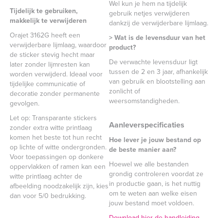
Wel kun je hem na tijdelijk
Tijdelijk te gebruiken,
gebruik netjes verwijderen
makkelijk te verwijderen
dankzij de verwijderbare lijmlaag.
Orajet 3162G heeft een
> Wat is de levensduur van het
verwijderbare lijmlaag, waardoor
product?
de sticker stevig hecht maar
De verwachte levensduur ligt
later zonder lijmresten kan
tussen de 2 en 3 jaar, afhankelijk
worden verwijderd. Ideaal voor
van gebruik en blootstelling aan
tijdelijke communicatie of
zonlicht of
decoratie zonder permanente
weersomstandigheden.
gevolgen.
Let op: Transparante stickers
Aanleverspecificaties
zonder extra witte printlaag
komen het beste tot hun recht
Hoe lever je jouw bestand op
op lichte of witte ondergronden.
de beste manier aan?
Voor toepassingen op donkere
Hoewel we alle bestanden
oppervlakken of ramen kan een
grondig controleren voordat ze
witte printlaag achter de
in productie gaan, is het nuttig
afbeelding noodzakelijk zijn, kies
om te weten aan welke eisen
dan voor 5/0 bedrukking.
jouw bestand moet voldoen.
Download hier de handleiding