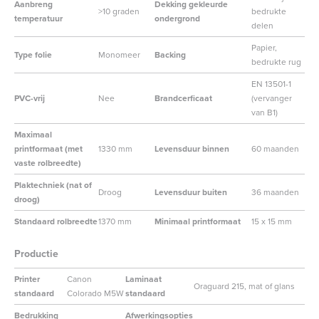
Aanbreng
Dekking gekleurde
>10 graden
bedrukte
temperatuur
ondergrond
delen
Papier,
Type folie
Monomeer
Backing
bedrukte rug
EN 13501-1
PVC-vrij
Nee
Brandcerficaat
(vervanger
van B1)
Maximaal
printformaat (met
1330 mm
Levensduur binnen
60 maanden
vaste rolbreedte)
Plaktechniek (nat of
Droog
Levensduur buiten
36 maanden
droog)
Standaard rolbreedte
1370 mm
Minimaal printformaat
15 x 15 mm
Productie
Printer
Canon
Laminaat
Oraguard 215, mat of glans
standaard
Colorado M5W
standaard
Bedrukking
Afwerkingsopties