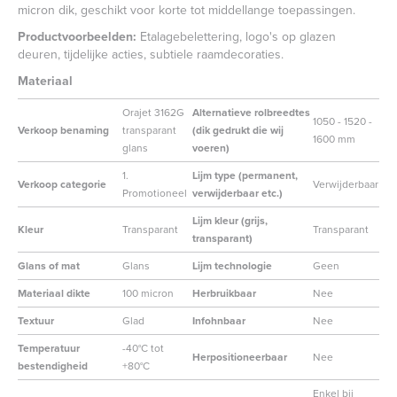
micron dik, geschikt voor korte tot middellange toepassingen.
Productvoorbeelden:
Etalagebelettering, logo's op glazen
deuren, tijdelijke acties, subtiele raamdecoraties.
Materiaal
Orajet 3162G
Alternatieve rolbreedtes
1050 - 1520 -
Verkoop benaming
transparant
(dik gedrukt die wij
1600 mm
glans
voeren)
1.
Lijm type (permanent,
Verkoop categorie
Verwijderbaar
Promotioneel
verwijderbaar etc.)
Lijm kleur (grijs,
Kleur
Transparant
Transparant
transparant)
Glans of mat
Glans
Lijm technologie
Geen
Materiaal dikte
100 micron
Herbruikbaar
Nee
Textuur
Glad
Infohnbaar
Nee
Temperatuur
-40°C tot
Herpositioneerbaar
Nee
bestendigheid
+80°C
Enkel bij