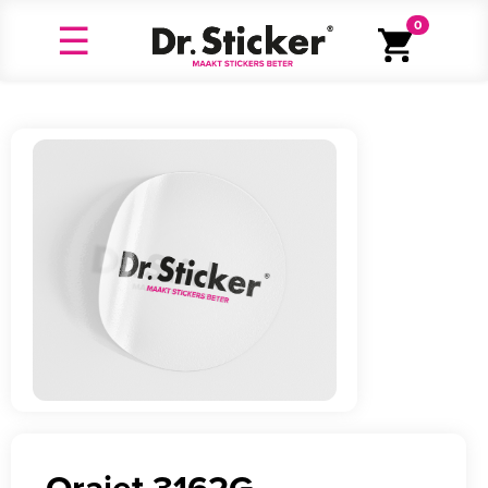
0
Orajet 3162G