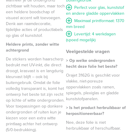
wanneer je de ondergrond
buitengebruik
zichtbaar wilt houden, maar toch
Perfect voor glas, kunststof
een heldere boodschap of
en andere gladde oppervlakken
visueel accent wilt toevoegen.
Maximaal printformaat: 1370
Denk aan raamdecoratie,
mm breed
tijdelijke acties of productlabels
Levertijd: 4 werkdagen
op glas of kunststof.
(spoed mogelijk)
Heldere prints, zonder witte
achtergrond
Veelgestelde vragen
De stickers worden haarscherp
> Op welke ondergronden
bedrukt met UV-inkt, die direct
hecht deze folie het beste?
droogt, krasvast is en langdurig
Orajet 3162G is geschikt voor
kleurvast blijft – ook bij
vlakke, niet-poreuze
buitengebruik. Omdat de folie
oppervlakken zoals ramen,
volledig transparant is, komt het
spiegels, plexiglas en gladde
ontwerp het beste tot zijn recht
kunststofpanelen.
op lichte of witte ondergronden.
Voor toepassingen op donkere
> Is het product herbruikbaar of
ondergronden of ruiten kun je
herpositioneerbaar?
kiezen voor een extra witte
Nee, deze folie is niet
printlaag achter het ontwerp
herbruikbaar of herschuifbaar.
(5/0-bedrukking).