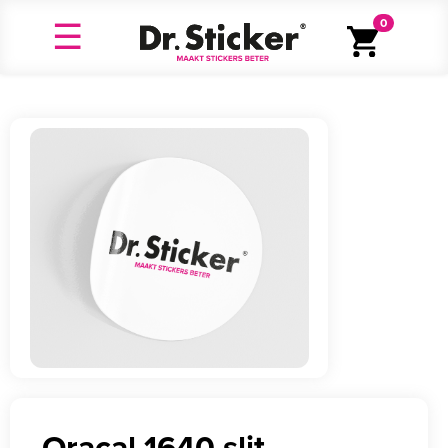
0
Oracal 1640 slit