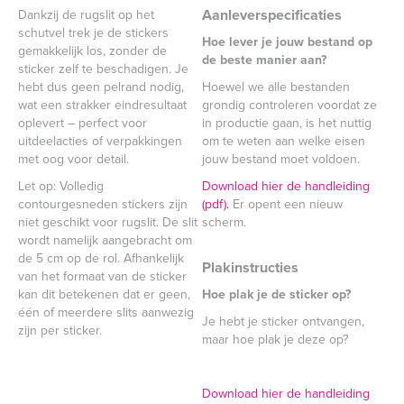
Aanleverspecificaties
Dankzij de rugslit op het
schutvel trek je de stickers
Hoe lever je jouw bestand op
gemakkelijk los, zonder de
de beste manier aan?
sticker zelf te beschadigen. Je
hebt dus geen pelrand nodig,
Hoewel we alle bestanden
wat een strakker eindresultaat
grondig controleren voordat ze
oplevert – perfect voor
in productie gaan, is het nuttig
uitdeelacties of verpakkingen
om te weten aan welke eisen
met oog voor detail.
jouw bestand moet voldoen.
Let op: Volledig
Download hier de handleiding
contourgesneden stickers zijn
(pdf).
Er opent een nieuw
niet geschikt voor rugslit. De slit
scherm.
wordt namelijk aangebracht om
de 5 cm op de rol. Afhankelijk
Plakinstructies
van het formaat van de sticker
kan dit betekenen dat er geen,
Hoe plak je de sticker op?
één of meerdere slits aanwezig
Je hebt je sticker ontvangen,
zijn per sticker.
maar hoe plak je deze op?
Download hier de handleiding