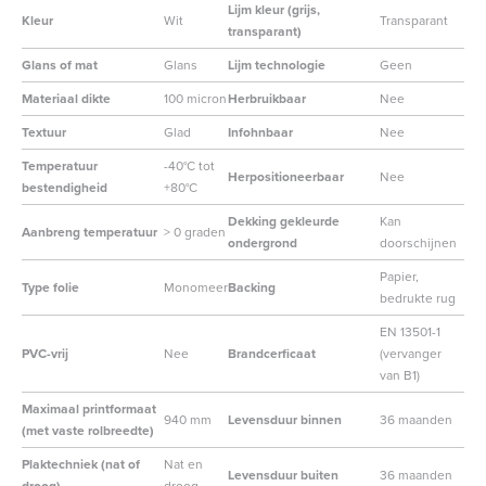
Lijm kleur (grijs,
Kleur
Wit
Transparant
transparant)
Glans of mat
Glans
Lijm technologie
Geen
Materiaal dikte
100 micron
Herbruikbaar
Nee
Textuur
Glad
Infohnbaar
Nee
Temperatuur
-40°C tot
Herpositioneerbaar
Nee
bestendigheid
+80°C
Dekking gekleurde
Kan
Aanbreng temperatuur
> 0 graden
ondergrond
doorschijnen
Papier,
Type folie
Monomeer
Backing
bedrukte rug
EN 13501-1
PVC-vrij
Nee
Brandcerficaat
(vervanger
van B1)
Maximaal printformaat
940 mm
Levensduur binnen
36 maanden
(met vaste rolbreedte)
Plaktechniek (nat of
Nat en
Levensduur buiten
36 maanden