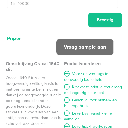
Prijzen
Omschrijving Oracal 1640
Productvoordelen
slit
Voorzien van rugslit:
Oracal 1640 Slit is een
eenvoudig los te halen
hoogwaardige witte glansfolie
Krasvaste print, direct droog
met permanente belijming, en
en langdurig kleurecht
dankzij de toegevoegde rugslit
Geschikt voor binnen- en
ook nog eens bijzonder
buitengebruik
gebruiksvriendelijk. Deze
stickers zijn voorzien van een
Leverbaar vanaf kleine
snijlijn aan de achterkant van het
aantallen
schutvel, waardoor ze
Levertijd: 4 werkdagen