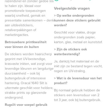
razendsnel en zonder gedoe los
te halen zijn. Ideaal voor
Veelgestelde vragen
promotionele toepassingen
waarbij snelheid, gemak en
> Op welke ondergronden
presentatie samenkomen – denk
kunnen deze stickers gebruikt
aan uitdeelstickers,
worden?
retailverpakkingen of
Geschikt voor vlakke, droge
marketingacties.
ondergronden zoals papier,
Betrouwbare printkwaliteit
karton, glas, metaal en kunststof.
voor binnen én buiten
> Zijn de stickers ook
De stickers worden haarscherp
waterbestendig?
geprint met UV-bestendige,
Ja, dankzij het materiaal en de
krasvaste inkten, wat zorgt voor
inkt zijn ze bestand tegen vocht,
levendige kleuren en langdurige
regen en UV-straling.
duurzaamheid – ook bij
buitengebruik of intensieve
> Wat is de levensduur van het
hantering. Oracal 1640 Slit is
product?
uitermate geschikt voor heldere,
Bij normaal gebruik hebben de
strakke prints op glanzende
stickers een levensduur van 2
ondergrond.
tot 3 jaar, ook bij buitengebruik.
Rugslit voor soepel gebruik