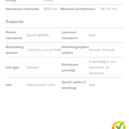
droog)
droog
Standaard rolbreedte
1000 mm
Minimaal printformaat
15 x 15 mm
Productie
Printer
Laminaat
Epson 80600L
Nee
standaard
standaard
Bedrukking
Afwerkingsopties
C,M,Y,K,Lc,Lm,Lk,Or,Re
Schoon, through
kleuren
snijden
4 werkdagen, ma
Standaard
Inkt type
Solvent
bestellen, do
Levertijd
versturen
Spoed opties (1
Inkt
Ultrachrome® GS3
Nee
werkdag)