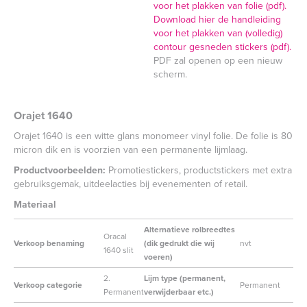
voor het plakken van folie (pdf).
Download hier de handleiding
voor het plakken van (volledig)
contour gesneden stickers (pdf).
PDF zal openen op een nieuw
scherm.
Orajet 1640
Orajet 1640 is een witte glans monomeer vinyl folie. De folie is 80
micron dik en is voorzien van een permanente lijmlaag.
Productvoorbeelden:
Promotiestickers, productstickers met extra
gebruiksgemak, uitdeelacties bij evenementen of retail.
Materiaal
Alternatieve rolbreedtes
Oracal
Verkoop benaming
(dik gedrukt die wij
nvt
1640 slit
voeren)
2.
Lijm type (permanent,
Verkoop categorie
Permanent
Permanent
verwijderbaar etc.)