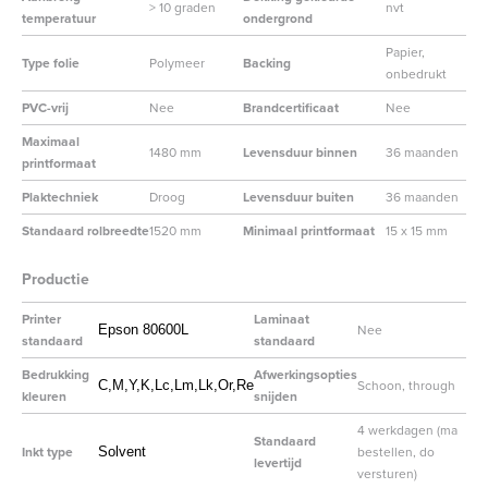
> 10 graden
nvt
temperatuur
ondergrond
Papier,
Type folie
Polymeer
Backing
onbedrukt
PVC-vrij
Nee
Brandcertificaat
Nee
Maximaal
1480 mm
Levensduur binnen
36 maanden
printformaat
Plaktechniek
Droog
Levensduur buiten
36 maanden
Standaard rolbreedte
1520 mm
Minimaal printformaat
15 x 15 mm
Productie
Printer
Laminaat
Nee
Epson 80600L
standaard
standaard
Bedrukking
Afwerkingsopties
Schoon, through
C,M,Y,K,Lc,Lm,Lk,Or,Re
kleuren
snijden
4 werkdagen (ma
Standaard
Inkt type
bestellen, do
Solvent
levertijd
versturen)