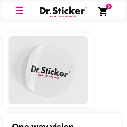
0
One way vision