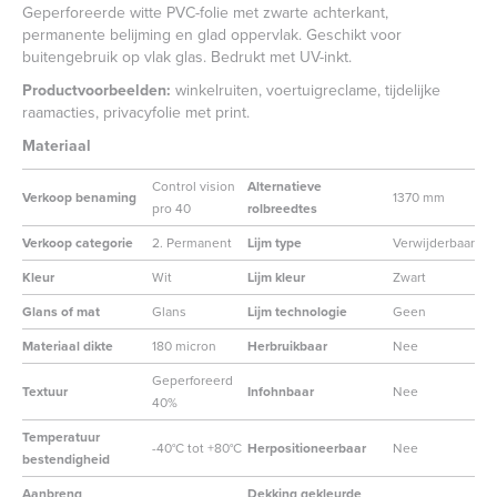
Geperforeerde witte PVC-folie met zwarte achterkant,
permanente belijming en glad oppervlak. Geschikt voor
buitengebruik op vlak glas. Bedrukt met UV-inkt.
Productvoorbeelden:
winkelruiten, voertuigreclame, tijdelijke
raamacties, privacyfolie met print.
Materiaal
Control vision
Alternatieve
Verkoop benaming
1370 mm
pro 40
rolbreedtes
Verkoop categorie
2. Permanent
Lijm type
Verwijderbaar
Kleur
Wit
Lijm kleur
Zwart
Glans of mat
Glans
Lijm technologie
Geen
Materiaal dikte
180 micron
Herbruikbaar
Nee
Geperforeerd
Textuur
Infohnbaar
Nee
40%
Temperatuur
-40°C tot +80°C
Herpositioneerbaar
Nee
bestendigheid
Aanbreng
Dekking gekleurde