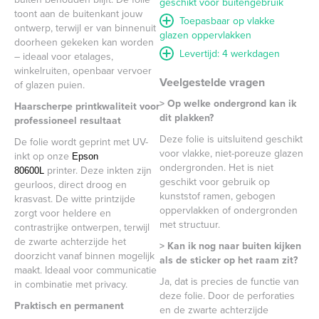
geschikt voor buitengebruik
toont aan de buitenkant jouw
Toepasbaar op vlakke
ontwerp, terwijl er van binnenuit
glazen oppervlakken
doorheen gekeken kan worden
Levertijd: 4 werkdagen
– ideaal voor etalages,
winkelruiten, openbaar vervoer
Veelgestelde vragen
of glazen puien.
> Op welke ondergrond kan ik
Haarscherpe printkwaliteit voor
dit plakken?
professioneel resultaat
Deze folie is uitsluitend geschikt
De folie wordt geprint met UV-
voor vlakke, niet-poreuze glazen
inkt op onze
Epson
ondergronden. Het is niet
printer. Deze inkten zijn
80600L
geschikt voor gebruik op
geurloos, direct droog en
kunststof ramen, gebogen
krasvast. De witte printzijde
oppervlakken of ondergronden
zorgt voor heldere en
met structuur.
contrastrijke ontwerpen, terwijl
de zwarte achterzijde het
> Kan ik nog naar buiten kijken
doorzicht vanaf binnen mogelijk
als de sticker op het raam zit?
maakt. Ideaal voor communicatie
Ja, dat is precies de functie van
in combinatie met privacy.
deze folie. Door de perforaties
Praktisch en permanent
en de zwarte achterzijde