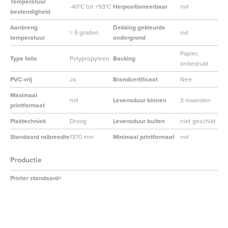
Temperatuur
-40°C tot +93°C
Herpositioneerbaar
nvt
bestendigheid
Aanbreng
Dekking gekleurde
> 5 graden
nvt
temperatuur
ondergrond
Papier,
Type folie
Polypropyleen
Backing
onbedrukt
PVC-vrij
Ja
Brandcertificaat
Nee
Maximaal
nvt
Levensduur binnen
3 maanden
printformaat
Plaktechniek
Droog
Levensduur buiten
niet geschikt
Standaard rolbreedte
1370 mm
Minimaal printformaat
nvt
Productie
Printer standaard<