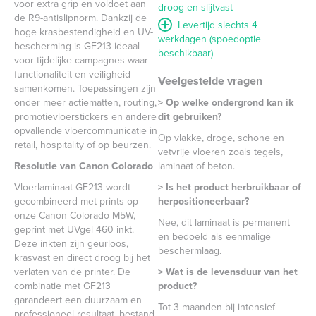
voor extra grip en voldoet aan
droog en slijtvast
de R9-antislipnorm. Dankzij de
Levertijd slechts 4
hoge krasbestendigheid en UV-
werkdagen (spoedoptie
bescherming is GF213 ideaal
beschikbaar)
voor tijdelijke campagnes waar
functionaliteit en veiligheid
Veelgestelde vragen
samenkomen. Toepassingen zijn
onder meer actiematten, routing,
> Op welke ondergrond kan ik
promotievloerstickers en andere
dit gebruiken?
opvallende vloercommunicatie in
Op vlakke, droge, schone en
retail, hospitality of op beurzen.
vetvrije vloeren zoals tegels,
Resolutie van Canon Colorado
laminaat of beton.
Vloerlaminaat GF213 wordt
> Is het product herbruikbaar of
gecombineerd met prints op
herpositioneerbaar?
onze Canon Colorado M5W,
Nee, dit laminaat is permanent
geprint met UVgel 460 inkt.
en bedoeld als eenmalige
Deze inkten zijn geurloos,
beschermlaag.
krasvast en direct droog bij het
verlaten van de printer. De
> Wat is de levensduur van het
combinatie met GF213
product?
garandeert een duurzaam en
Tot 3 maanden bij intensief
professioneel resultaat, bestand