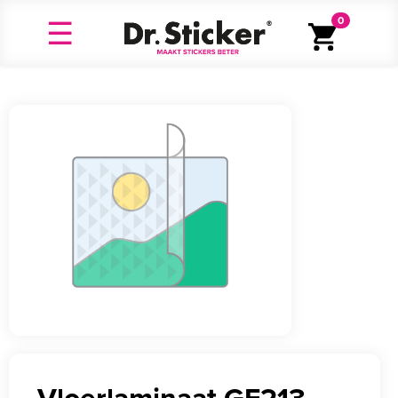
0
Vloerlaminaat GF213