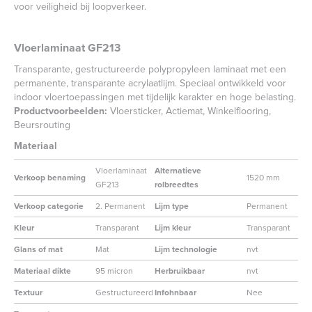
voor veiligheid bij loopverkeer.
Vloerlaminaat GF213
Transparante, gestructureerde polypropyleen laminaat met een
permanente, transparante acrylaatlijm. Speciaal ontwikkeld voor
indoor vloertoepassingen met tijdelijk karakter en hoge belasting.
Productvoorbeelden:
Vloersticker, Actiemat, Winkelflooring,
Beursrouting
Materiaal
Vloerlaminaat
Alternatieve
Verkoop benaming
1520 mm
GF213
rolbreedtes
Verkoop categorie
2. Permanent
Lijm type
Permanent
Kleur
Transparant
Lijm kleur
Transparant
Glans of mat
Mat
Lijm technologie
nvt
Materiaal dikte
95 micron
Herbruikbaar
nvt
Textuur
Gestructureerd
Infohnbaar
Nee