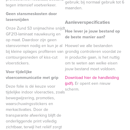
gebruik; bij normaal gebruik tot 6
tegen intensief voetverkeer.
maanden.
Geen stansmeskosten door
lasersnijden
Aanleverspecificaties
Onze Zund S3 snijmachine snijdt
Hoe lever je jouw bestand op
GF213-laminaat nauwkeurig en
de beste manier aan?
op maat. Daardoor zijn geen
stansvormen nodig en kun je al
Hoewel we alle bestanden
bij kleine oplages profiteren van
grondig controleren voordat ze
contourgesneden of kiss-cut
in productie gaan, is het nuttig
vloerstickers.
om te weten aan welke eisen
jouw bestand moet voldoen.
Voor tijdelijke
vloercommunicatie met grip
Download hier de handleiding
(pdf).
Er opent een nieuw
Deze folie is dé keuze voor
scherm.
tijdelijke indoor vloeracties, zoals
bewegwijzering, promoties,
waarschuwingsstickers en
merkactivaties. Door de
transparante afwerking blijft de
onderliggende print volledig
zichtbaar, terwijl het reliëf zorgt