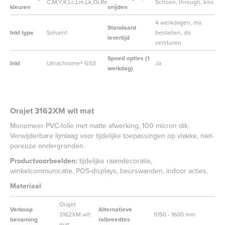
C,M,Y,K,Lc,Lm,Lk,Or,Re
Schoon, through, kiss
kleuren
snijden
4 werkdagen, ma
Standaard
Inkt type
Solvent
bestellen, do
levertijd
versturen
Spoed opties (1
Inkt
Ultrachrome® GS3
Ja
werkdag)
Orajet 3162XM wit mat
Monomeer PVC-folie met matte afwerking, 100 micron dik.
Verwijderbare lijmlaag voor tijdelijke toepassingen op vlakke, niet-
poreuze ondergronden.
Productvoorbeelden:
tijdelijke raamdecoratie,
winkelcommunicatie, POS-displays, beurswanden, indoor acties.
Materiaal
Orajet
Verkoop
Alternatieve
3162XM wit
1050 - 1600 mm
benaming
rolbreedtes
mat