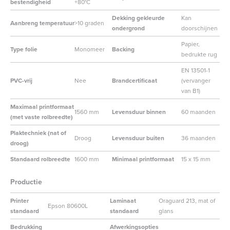
bestendigheid
+80°C
Dekking gekleurde
Kan
Aanbreng temperatuur
>10 graden
ondergrond
doorschijnen
Papier,
Type folie
Monomeer
Backing
bedrukte rug
EN 13501-1
PVC-vrij
Nee
Brandcertificaat
(vervanger
van B1)
Maximaal printformaat
1560 mm
Levensduur binnen
60 maanden
(met vaste rolbreedte)
Plaktechniek (nat of
Droog
Levensduur buiten
36 maanden
droog)
Standaard rolbreedte
1600 mm
Minimaal printformaat
15 x 15 mm
Productie
Printer
Laminaat
Oraguard 213, mat of
Epson 80600L
standaard
standaard
glans
Bedrukking
Afwerkingsopties