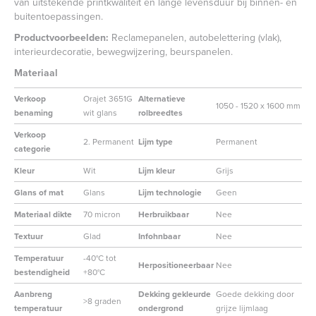
van uitstekende printkwaliteit en lange levensduur bij binnen- en
buitentoepassingen.
Productvoorbeelden:
Reclamepanelen, autobelettering (vlak),
interieurdecoratie, bewegwijzering, beurspanelen.
Materiaal
Verkoop
Orajet 3651G
Alternatieve
1050 - 1520 x 1600 mm
benaming
wit glans
rolbreedtes
Verkoop
2. Permanent
Lijm type
Permanent
categorie
Kleur
Wit
Lijm kleur
Grijs
Glans of mat
Glans
Lijm technologie
Geen
Materiaal dikte
70 micron
Herbruikbaar
Nee
Textuur
Glad
Infohnbaar
Nee
Temperatuur
-40°C tot
Herpositioneerbaar
Nee
bestendigheid
+80°C
Aanbreng
Dekking gekleurde
Goede dekking door
>8 graden
temperatuur
ondergrond
grijze lijmlaag