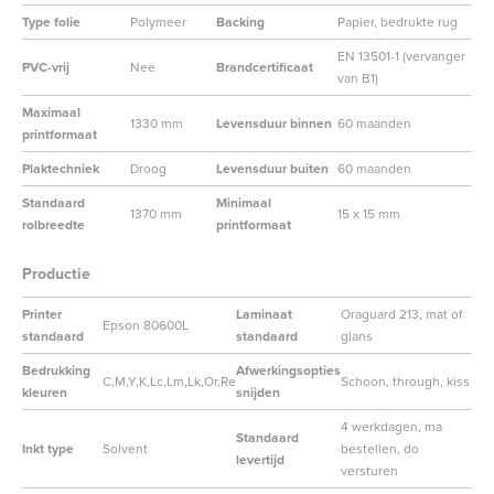
Type folie
Polymeer
Backing
Papier, bedrukte rug
EN 13501-1 (vervanger
PVC-vrij
Nee
Brandcertificaat
van B1)
Maximaal
1330 mm
Levensduur binnen
60 maanden
printformaat
Plaktechniek
Droog
Levensduur buiten
60 maanden
Standaard
Minimaal
1370 mm
15 x 15 mm
rolbreedte
printformaat
Productie
Printer
Laminaat
Oraguard 213, mat of
Epson 80600L
standaard
standaard
glans
Bedrukking
Afwerkingsopties
C,M,Y,K,Lc,Lm,Lk,Or,Re
Schoon, through, kiss
kleuren
snijden
4 werkdagen, ma
Standaard
Inkt type
Solvent
bestellen, do
levertijd
versturen