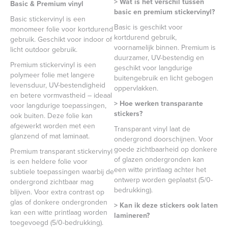
> Wat is het verschil tussen
Basic & Premium vinyl
basic en premium stickervinyl?
Basic stickervinyl is een
Basic is geschikt voor
monomeer folie voor kortdurend
kortdurend gebruik,
gebruik. Geschikt voor indoor of
voornamelijk binnen. Premium is
licht outdoor gebruik.
duurzamer, UV-bestendig en
Premium stickervinyl is een
geschikt voor langdurige
polymeer folie met langere
buitengebruik en licht gebogen
levensduur, UV-bestendigheid
oppervlakken.
en betere vormvastheid – ideaal
> Hoe werken transparante
voor langdurige toepassingen,
stickers?
ook buiten. Deze folie kan
afgewerkt worden met een
Transparant vinyl laat de
glanzend of mat laminaat.
ondergrond doorschijnen. Voor
goede zichtbaarheid op donkere
Premium transparant stickervinyl
of glazen ondergronden kan
is een heldere folie voor
een witte printlaag achter het
subtiele toepassingen waarbij de
ontwerp worden geplaatst (5/0-
ondergrond zichtbaar mag
bedrukking).
blijven. Voor extra contrast op
glas of donkere ondergronden
> Kan ik deze stickers ook laten
kan een witte printlaag worden
lamineren?
toegevoegd (5/0-bedrukking).