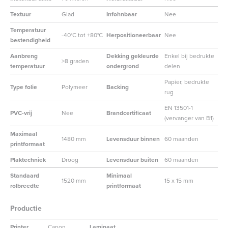
Textuur
Glad
Infohnbaar
Nee
Temperatuur
-40°C tot +80°C
Herpositioneerbaar
Nee
bestendigheid
Aanbreng
Dekking gekleurde
Enkel bij bedrukte
>8 graden
temperatuur
ondergrond
delen
Papier, bedrukte
Type folie
Polymeer
Backing
rug
EN 13501-1
PVC-vrij
Nee
Brandcertificaat
(vervanger van B1)
Maximaal
1480 mm
Levensduur binnen
60 maanden
printformaat
Plaktechniek
Droog
Levensduur buiten
60 maanden
Standaard
Minimaal
1520 mm
15 x 15 mm
rolbreedte
printformaat
Productie
Printer
Canon
Laminaat