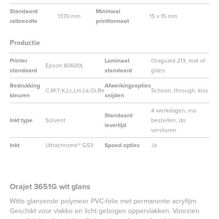
Standaard
Minimaal
1370 mm
15 x 15 mm
rolbreedte
printformaat
Productie
Printer
Laminaat
Oraguard 213, mat of
Epson 80600L
standaard
standaard
glans
Bedrukking
Afwerkingsopties
C,M,Y,K,Lc,Lm,Lk,Or,Re
Schoon, through, kiss
kleuren
snijden
4 werkdagen, ma
Standaard
Inkt type
Solvent
bestellen, do
levertijd
versturen
Inkt
Ultrachrome® GS3
Spoed opties
Ja
Orajet 3651G wit glans
Witte glanzende polymeer PVC-folie met permanente acryllijm.
Geschikt voor vlakke en licht gebogen oppervlakken. Voorzien