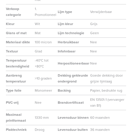
Verkoop
1.
Lijm type
Verwijderbaar
categorie
Promotioneel
Kleur
Wit
Lijm kleur
Grijs
Glans of mat
Mat
Lijm technologie
Geen
Materiaal dikte
100 micron
Herbruikbaar
Nee
Textuur
Glad
Infohnbaar
Nee
Temperatuur
-40°C tot
Herpositioneerbaar
Nee
bestendigheid
+80°C
Aanbreng
Dekking gekleurde
Goede dekking door
>10 graden
temperatuur
ondergrond
grijze lijmlaag
Type folie
Monomeer
Backing
Papier, bedrukte rug
EN 13501-1 (vervanger
PVC-vrij
Nee
Brandcertificaat
van B1)
Maximaal
1330 mm
Levensduur binnen
60 maanden
printformaat
Plaktechniek
Droog
Levensduur buiten
36 maanden