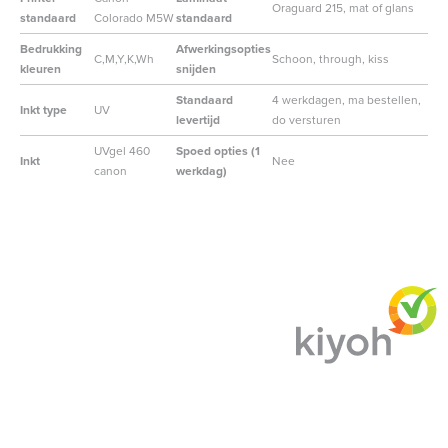
Oraguard 215, mat of glans
standaard
Colorado M5W
standaard
Bedrukking
Afwerkingsopties
C,M,Y,K,Wh
Schoon, through, kiss
kleuren
snijden
Standaard
4 werkdagen, ma bestellen,
Inkt type
UV
levertijd
do versturen
UVgel 460
Spoed opties (1
Inkt
Nee
canon
werkdag)