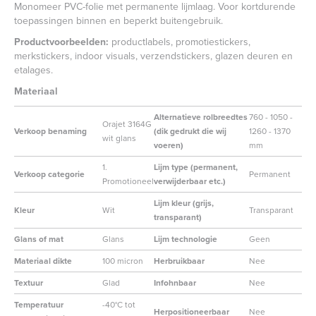
Monomeer PVC-folie met permanente lijmlaag. Voor kortdurende
toepassingen binnen en beperkt buitengebruik.
Productvoorbeelden:
productlabels, promotiestickers,
merkstickers, indoor visuals, verzendstickers, glazen deuren en
etalages.
Materiaal
Alternatieve rolbreedtes
760 - 1050 -
Orajet 3164G
Verkoop benaming
(dik gedrukt die wij
1260 - 1370
wit glans
voeren)
mm
1.
Lijm type (permanent,
Verkoop categorie
Permanent
Promotioneel
verwijderbaar etc.)
Lijm kleur (grijs,
Kleur
Wit
Transparant
transparant)
Glans of mat
Glans
Lijm technologie
Geen
Materiaal dikte
100 micron
Herbruikbaar
Nee
Textuur
Glad
Infohnbaar
Nee
Temperatuur
-40°C tot
Herpositioneerbaar
Nee