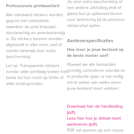
Ja, voor extra bescherming of
Professionele printkwaliteit
een andere uitstraling (mat of
glans) kun je optioneel kiezen
Alle standaard stickers worden
voor laminering bij de premium
geprint met solventinkt,
stickervinyl opties.
waardoor de print krasvast,
kleurkrachtig en weerbestendig
is. De stickers kunnen worden
Aanleverspecificaties
afgewerkt in elke vorm, met of
Hoe lever je jouw bestand op
zonder laminaat voor extra
de beste manier aan?
bescherming.
Hoewel we alle bestanden
Let op: Transparante stickers
grondig controleren voordat ze
zonder witte printlaag komen het
in productie gaan, is het nuttig
beste tot hun recht op lichte of
om te weten aan welke eisen
witte ondergronden.
jouw bestand moet voldoen.
Download hier de handleiding
(pdf).
Lees hier hoe je dekwit moet
aanleveren (pdf).
PDF zal openen op een nieuw