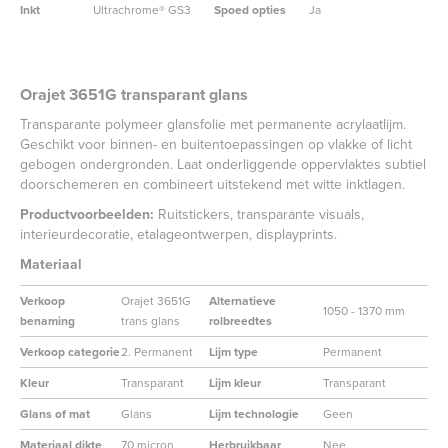
Inkt
Ultrachrome® GS3
Spoed opties
Ja
Orajet 3651G transparant glans
Transparante polymeer glansfolie met permanente acrylaatlijm.
Geschikt voor binnen- en buitentoepassingen op vlakke of licht
gebogen ondergronden. Laat onderliggende oppervlaktes subtiel
doorschemeren en combineert uitstekend met witte inktlagen.
Productvoorbeelden:
Ruitstickers, transparante visuals,
interieurdecoratie, etalageontwerpen, displayprints.
Materiaal
Verkoop
Orajet 3651G
Alternatieve
1050 - 1370 mm
benaming
trans glans
rolbreedtes
Verkoop categorie
2. Permanent
Lijm type
Permanent
Kleur
Transparant
Lijm kleur
Transparant
Glans of mat
Glans
Lijm technologie
Geen
Materiaal dikte
70 micron
Herbruikbaar
Nee