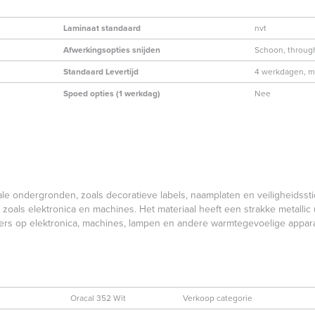
Laminaat standaard
nvt
Afwerkingsopties snijden
Schoon, through
Standaard Levertijd
4 werkdagen, ma
Spoed opties (1 werkdag)
Nee
gale ondergronden, zoals decoratieve labels, naamplaten en veiligheidssti
als elektronica en machines. Het materiaal heeft een strakke metallic uit
kers op elektronica, machines, lampen en andere warmtegevoelige appar
Oracal 352 Wit
Verkoop categorie