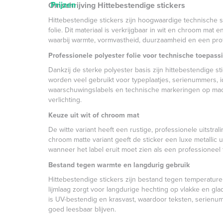
Prijzen
Omschrijving Hittebestendige stickers
Hittebestendige stickers zijn hoogwaardige technische s
folie. Dit materiaal is verkrijgbaar in wit en chroom mat
waarbij warmte, vormvastheid, duurzaamheid en een profes
Professionele polyester folie voor technische toepass
Dankzij de sterke polyester basis zijn hittebestendige st
worden veel gebruikt voor typeplaatjes, serienummers, ide
waarschuwingslabels en technische markeringen op mach
verlichting.
Keuze uit wit of chroom mat
De witte variant heeft een rustige, professionele uitstral
chroom matte variant geeft de sticker een luxe metallic ui
wanneer het label eruit moet zien als een professioneel 
Bestand tegen warmte en langdurig gebruik
Hittebestendige stickers zijn bestand tegen temperature
lijmlaag zorgt voor langdurige hechting op vlakke en g
is UV-bestendig en krasvast, waardoor teksten, serien
goed leesbaar blijven.