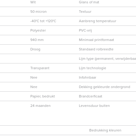
Wit
Glans of mat
50 micron
Textuur
-40°C tot +120°C
Aanbreng temperatuur
Polyester
PVC-vrij
940 mm
Minimaal printformaat
Droog
Standaard rolbreedte
Lijm type (permanent, verwijderbaar
Transparant
Lijm technologie
Nee
Infohnbaar
Nee
Dekking gekleurde ondergrond
Papier, bedrukt
Brandcerficaat
24 maanden
Levensduur buiten
Bedrukking kleuren