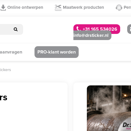
Online ontwerpen
Maatwerk producten
Per
+31 165 534026
info@drsticker.nl
 aanvragen
PRO-klant worden
tickers
rs