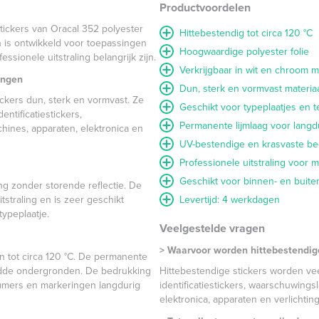
Productvoordelen
tickers van Oracal 352 polyester
Hittebestendig tot circa 120 °C
 en is ontwikkeld voor toepassingen
Hoogwaardige polyester folie
sionele uitstraling belangrijk zijn.
Verkrijgbaar in wit en chroom m
ingen
Dun, sterk en vormvast materia
ickers dun, sterk en vormvast. Ze
Geschikt voor typeplaatjes en t
ntificatiestickers,
Permanente lijmlaag voor langd
ines, apparaten, elektronica en
UV-bestendige en krasvaste be
Professionele uitstraling voor
Geschikt voor binnen- en buit
ing zonder storende reflectie. De
tstraling en is zeer geschikt
Levertijd: 4 werkdagen
typeplaatje.
Veelgestelde vragen
> Waarvoor worden hittebestendige
n tot circa 120 °C. De permanente
ladde ondergronden. De bedrukking
Hittebestendige stickers worden ve
ummers en markeringen langdurig
identificatiestickers, waarschuwing
elektronica, apparaten en verlichting