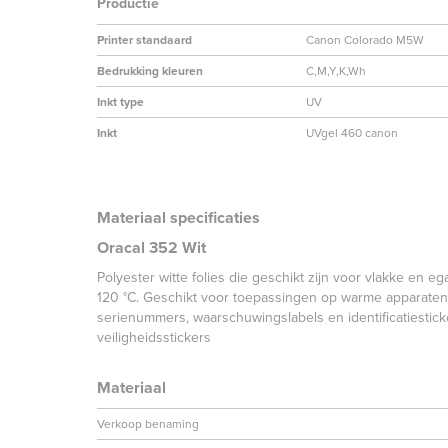
Productie
Printer standaard
Canon Colorado M5W
Bedrukking kleuren
C,M,Y,K,Wh
Inkt type
UV
Inkt
UVgel 460 canon
Materiaal specificaties
Oracal 352 Wit
Polyester witte folies die geschikt zijn voor vlakke en e
120 °C. Geschikt voor toepassingen op warme apparaten zo
serienummers, waarschuwingslabels en identificatiestic
veiligheidsstickers
Materiaal
Verkoop benaming