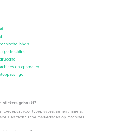
at
al
echnische labels
urige hechting
drukking
 machines en apparaten
entoepassingen
 stickers gebruikt?
el toegepast voor typeplaatjes, serienummers,
slabels en technische markeringen op machines,
.