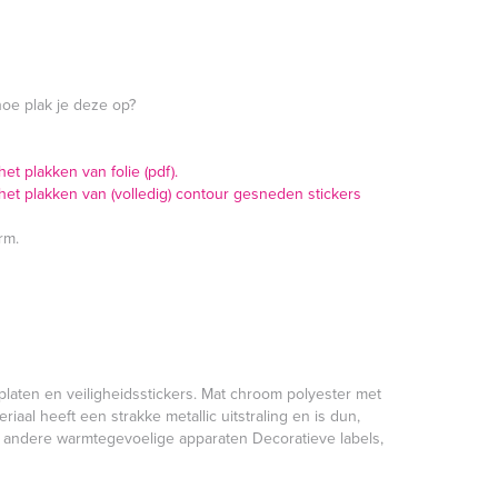
hoe plak je deze op?
t plakken van folie (pdf).
et plakken van (volledig) contour gesneden stickers
rm.
platen en veiligheidsstickers. Mat chroom polyester met
aal heeft een strakke metallic uitstraling en is dun,
en andere warmtegevoelige apparaten Decoratieve labels,