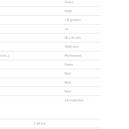
Glans
Glad
> 8 graden
Ja
15 x 15 mm
1000 mm
 etc.)
Permanent
Geen
Nee
Nee
Nee
24 maanden
C,M,Y,K