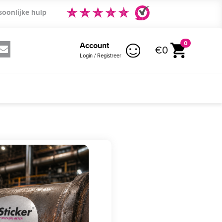
soonlijke hulp
0
Account
€0
Login / Registreer