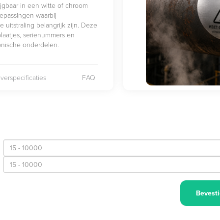
ijgbaar in een witte of chroom
oepassingen waarbij
uitstraling belangrijk zijn. Deze
plaatjes, serienummers en
ronische onderdelen.
verspecificaties
FAQ