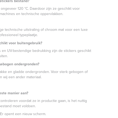
stickers bestand?
t ongeveer 120 °C. Daardoor zijn ze geschikt voor
machines en technische oppervlakken.
ige technische uitstraling of chroom mat voor een luxe
professioneel typeplaatje.
chikt voor buitengebruik?
is en UV-bestendige bedrukking zijn de stickers geschikt
iten.
r gebogen ondergronden?
 vlakke en gladde ondergronden. Voor sterk gebogen of
 wij een ander materiaal.
este manier aan?
ntroleren voordat ze in productie gaan, is het nuttig
bestand moet voldoen.
Er opent een nieuw scherm.