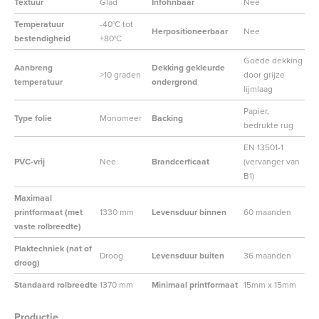
Textuur
Glad
Infohnbaar
Nee
Temperatuur
-40°C tot
Herpositioneerbaar
Nee
bestendigheid
+80°C
Goede dekking
Aanbreng
Dekking gekleurde
>10 graden
door grijze
temperatuur
ondergrond
lijmlaag
Papier,
Type folie
Monomeer
Backing
bedrukte rug
EN 13501-1
PVC-vrij
Nee
Brandcerficaat
(vervanger van
B1)
Maximaal
printformaat (met
1330 mm
Levensduur binnen
60 maanden
vaste rolbreedte)
Plaktechniek (nat of
Droog
Levensduur buiten
36 maanden
droog)
Standaard rolbreedte
1370 mm
Minimaal printformaat
15mm x 15mm
Productie