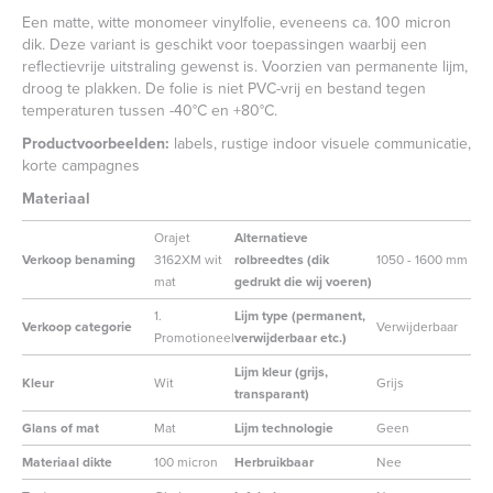
Een matte, witte monomeer vinylfolie, eveneens ca. 100 micron
dik. Deze variant is geschikt voor toepassingen waarbij een
reflectievrije uitstraling gewenst is. Voorzien van permanente lijm,
droog te plakken. De folie is niet PVC-vrij en bestand tegen
temperaturen tussen -40°C en +80°C.
Productvoorbeelden:
labels, rustige indoor visuele communicatie,
korte campagnes
Materiaal
Orajet
Alternatieve
Verkoop benaming
3162XM wit
rolbreedtes (dik
1050 - 1600 mm
mat
gedrukt die wij voeren)
1.
Lijm type (permanent,
Verkoop categorie
Verwijderbaar
Promotioneel
verwijderbaar etc.)
Lijm kleur (grijs,
Kleur
Wit
Grijs
transparant)
Glans of mat
Mat
Lijm technologie
Geen
Materiaal dikte
100 micron
Herbruikbaar
Nee