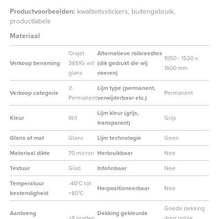
Productvoorbeelden:
kwaliteitsstickers, buitengebruik,
productlabels
Materiaal
Orajet
Alternatieve rolbreedtes
1050 - 1520 x
Verkoop benaming
3651G wit
(dik gedrukt die wij
1600 mm
glans
voeren)
2.
Lijm type (permanent,
Verkoop categorie
Permanent
Permanent
verwijderbaar etc.)
Lijm kleur (grijs,
Kleur
Wit
Grijs
transparant)
Glans of mat
Glans
Lijm technologie
Geen
Materiaal dikte
70 micron
Herbruikbaar
Nee
Textuur
Glad
Infohnbaar
Nee
Temperatuur
-40°C tot
Herpositioneerbaar
Nee
bestendigheid
+80°C
Goede dekking
Aanbreng
Dekking gekleurde
>8 graden
door grijze