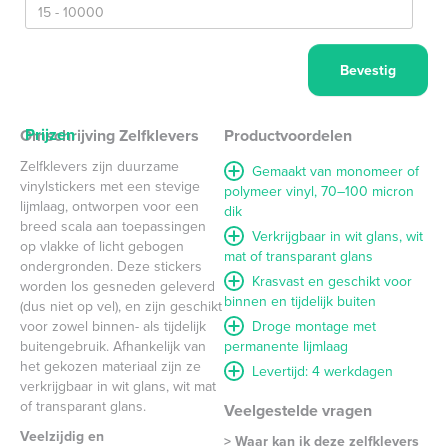
Prijzen
Omschrijving Zelfklevers
Productvoordelen
Zelfklevers zijn duurzame
Gemaakt van monomeer of
vinylstickers met een stevige
polymeer vinyl, 70–100 micron
lijmlaag, ontworpen voor een
dik
breed scala aan toepassingen
Verkrijgbaar in wit glans, wit
op vlakke of licht gebogen
mat of transparant glans
ondergronden. Deze stickers
Krasvast en geschikt voor
worden los gesneden geleverd
binnen en tijdelijk buiten
(dus niet op vel), en zijn geschikt
voor zowel binnen- als tijdelijk
Droge montage met
buitengebruik. Afhankelijk van
permanente lijmlaag
het gekozen materiaal zijn ze
Levertijd: 4 werkdagen
verkrijgbaar in wit glans, wit mat
of transparant glans.
Veelgestelde vragen
Veelzijdig en
> Waar kan ik deze zelfklevers