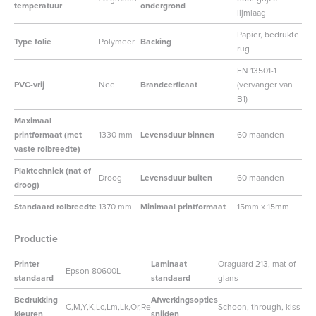
temperatuur
ondergrond
lijmlaag
Papier, bedrukte
Type folie
Polymeer
Backing
rug
EN 13501-1
PVC-vrij
Nee
Brandcerficaat
(vervanger van
B1)
Maximaal
printformaat (met
1330 mm
Levensduur binnen
60 maanden
vaste rolbreedte)
Plaktechniek (nat of
Droog
Levensduur buiten
60 maanden
droog)
Standaard rolbreedte
1370 mm
Minimaal printformaat
15mm x 15mm
Productie
Printer
Laminaat
Oraguard 213, mat of
Epson 80600L
standaard
standaard
glans
Bedrukking
Afwerkingsopties
C,M,Y,K,Lc,Lm,Lk,Or,Re
Schoon, through, kiss
kleuren
snijden