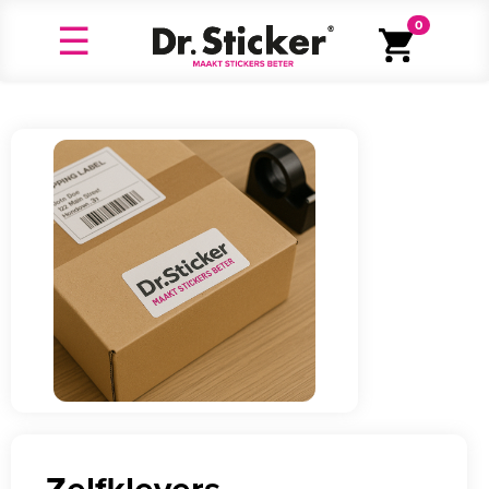
0
Zelfklevers