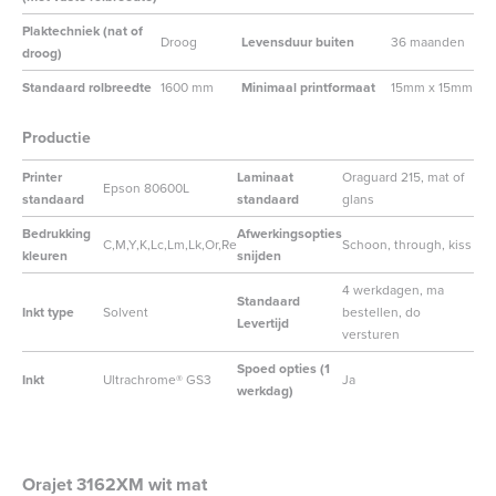
Plaktechniek (nat of
Droog
Levensduur buiten
36 maanden
droog)
Standaard rolbreedte
1600 mm
Minimaal printformaat
15mm x 15mm
Productie
Printer
Laminaat
Oraguard 215, mat of
Epson 80600L
standaard
standaard
glans
Bedrukking
Afwerkingsopties
C,M,Y,K,Lc,Lm,Lk,Or,Re
Schoon, through, kiss
kleuren
snijden
4 werkdagen, ma
Standaard
Inkt type
Solvent
bestellen, do
Levertijd
versturen
Spoed opties (1
Inkt
Ultrachrome® GS3
Ja
werkdag)
Orajet 3162XM wit mat