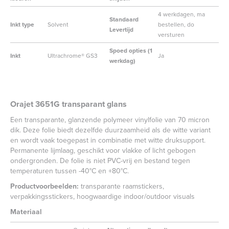
4 werkdagen, ma
Standaard
Inkt type
Solvent
bestellen, do
Levertijd
versturen
Spoed opties (1
Inkt
Ultrachrome® GS3
Ja
werkdag)
Orajet 3651G transparant glans
Een transparante, glanzende polymeer vinylfolie van 70 micron
dik. Deze folie biedt dezelfde duurzaamheid als de witte variant
en wordt vaak toegepast in combinatie met witte druksupport.
Permanente lijmlaag, geschikt voor vlakke of licht gebogen
ondergronden. De folie is niet PVC-vrij en bestand tegen
temperaturen tussen -40°C en +80°C.
Productvoorbeelden:
transparante raamstickers,
verpakkingsstickers, hoogwaardige indoor/outdoor visuals
Materiaal