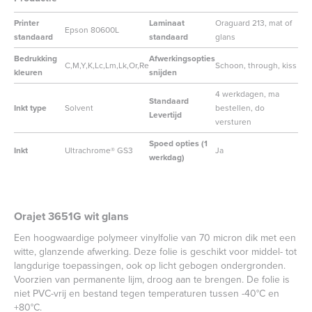
Printer
Laminaat
Oraguard 213, mat of
Epson 80600L
standaard
standaard
glans
Bedrukking
Afwerkingsopties
C,M,Y,K,Lc,Lm,Lk,Or,Re
Schoon, through, kiss
kleuren
snijden
4 werkdagen, ma
Standaard
Inkt type
Solvent
bestellen, do
Levertijd
versturen
Spoed opties (1
Inkt
Ultrachrome® GS3
Ja
werkdag)
Orajet 3651G wit glans
Een hoogwaardige polymeer vinylfolie van 70 micron dik met een
witte, glanzende afwerking. Deze folie is geschikt voor middel- tot
langdurige toepassingen, ook op licht gebogen ondergronden.
Voorzien van permanente lijm, droog aan te brengen. De folie is
niet PVC-vrij en bestand tegen temperaturen tussen -40°C en
+80°C.