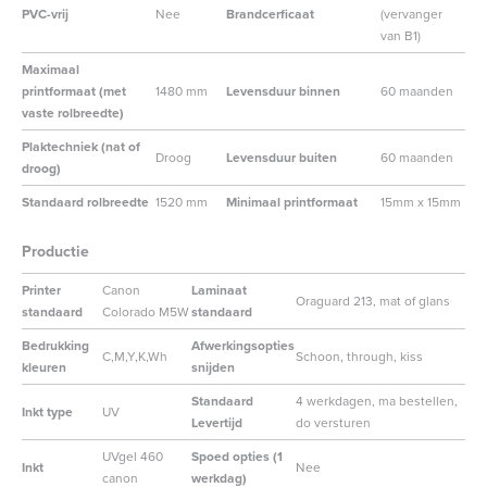
PVC-vrij
Nee
Brandcerficaat
(vervanger
van B1)
Maximaal
printformaat (met
1480 mm
Levensduur binnen
60 maanden
vaste rolbreedte)
Plaktechniek (nat of
Droog
Levensduur buiten
60 maanden
droog)
Standaard rolbreedte
1520 mm
Minimaal printformaat
15mm x 15mm
Productie
Printer
Canon
Laminaat
Oraguard 213, mat of glans
standaard
Colorado M5W
standaard
Bedrukking
Afwerkingsopties
C,M,Y,K,Wh
Schoon, through, kiss
kleuren
snijden
Standaard
4 werkdagen, ma bestellen,
Inkt type
UV
Levertijd
do versturen
UVgel 460
Spoed opties (1
Inkt
Nee
canon
werkdag)