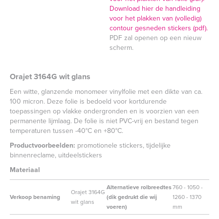
Download hier de handleiding
voor het plakken van (volledig)
contour gesneden stickers (pdf).
PDF zal openen op een nieuw
scherm.
Orajet 3164G wit glans
Een witte, glanzende monomeer vinylfolie met een dikte van ca.
100 micron. Deze folie is bedoeld voor kortdurende
toepassingen op vlakke ondergronden en is voorzien van een
permanente lijmlaag. De folie is niet PVC-vrij en bestand tegen
temperaturen tussen -40°C en +80°C.
Productvoorbeelden:
promotionele stickers, tijdelijke
binnenreclame, uitdeelstickers
Materiaal
Alternatieve rolbreedtes
760 - 1050 -
Orajet 3164G
Verkoop benaming
(dik gedrukt die wij
1260 - 1370
wit glans
voeren)
mm