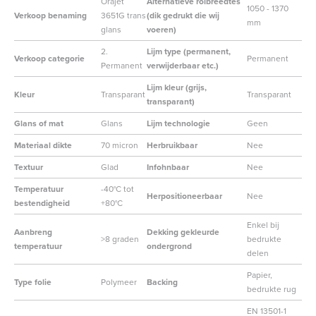
Orajet
Alternatieve rolbreedtes
1050 - 1370
Verkoop benaming
3651G trans
(dik gedrukt die wij
mm
glans
voeren)
2.
Lijm type (permanent,
Verkoop categorie
Permanent
Permanent
verwijderbaar etc.)
Lijm kleur (grijs,
Kleur
Transparant
Transparant
transparant)
Glans of mat
Glans
Lijm technologie
Geen
Materiaal dikte
70 micron
Herbruikbaar
Nee
Textuur
Glad
Infohnbaar
Nee
Temperatuur
-40°C tot
Herpositioneerbaar
Nee
bestendigheid
+80°C
Enkel bij
Aanbreng
Dekking gekleurde
>8 graden
bedrukte
temperatuur
ondergrond
delen
Papier,
Type folie
Polymeer
Backing
bedrukte rug
EN 13501-1