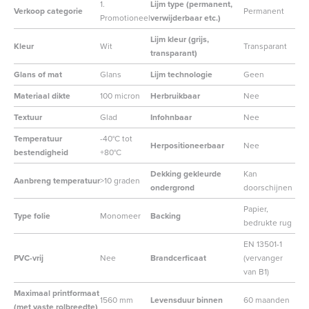
1.
Lijm type (permanent,
Verkoop categorie
Permanent
Promotioneel
verwijderbaar etc.)
Lijm kleur (grijs,
Kleur
Wit
Transparant
transparant)
Glans of mat
Glans
Lijm technologie
Geen
Materiaal dikte
100 micron
Herbruikbaar
Nee
Textuur
Glad
Infohnbaar
Nee
Temperatuur
-40°C tot
Herpositioneerbaar
Nee
bestendigheid
+80°C
Dekking gekleurde
Kan
Aanbreng temperatuur
>10 graden
ondergrond
doorschijnen
Papier,
Type folie
Monomeer
Backing
bedrukte rug
EN 13501-1
PVC-vrij
Nee
Brandcerficaat
(vervanger
van B1)
Maximaal printformaat
1560 mm
Levensduur binnen
60 maanden
(met vaste rolbreedte)