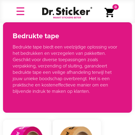
0
Bedrukte tape
Bedrukte tape biedt een veelzijdige oplossing voor
het bedrukken en verzegelen van pakketten.
Geschikt voor diverse toepassingen zoals
verpakking, verzending of sluiting, garandeert
bedrukte tape een veilige afhandeling terwijl het
jouw unieke boodschap overbrengt. Het is een
praktische en kosteneffectieve manier om een
blijvende indruk te maken op klanten.